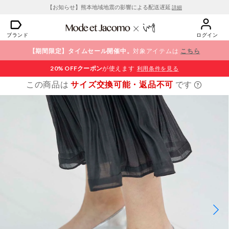
【お知らせ】熊本地域地震の影響による配送遅延
詳細
ブランド
ログイン
【期間限定】タイムセール開催中。
対象アイテムは
こちら
20% OFF
クーポン
が使えます
利用条件を見る
この商品は
サイズ交換可能・返品不可
です