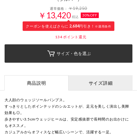
￥19,250
通常価格：
￥13,420
30%OFF
税込
クーポンを使えばさらに
2,684
円引き！
※適用条件
134
ポイント還元
サイズ・色を選ぶ
商品説明
サイズ詳細
大人顔のウェッジソールパンプス。
すっきりとしたポインテッドのシルエットが、足元を美しく演出し美脚
効果も◎。
歩きやすい3.5cmウェッジヒールは、安定感抜群で長時間のお出かけに
もオススメ。
カジュアルからオフィスなど幅広いシーンで、活躍する一足。