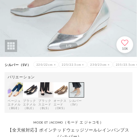
1
/
9
104
シルバー（SV）
220/22cm
×
225/22.5cm
×
230/23cm
×
235/23.5cm
バリエーション
ベージュ
ブラック
ブラック
オークス
シルバー
エナメル
エナメル
スエード
エード
（SV）
（BGE）
（BLE）
（BLS）
（OKS）
（モード エ ジャコモ）
MODE ET JACOMO
【全天候対応】ポインテッドウェッジソールレインパンプス
（シルバー）