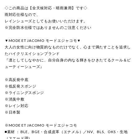
◇この商品は【全天候対応・晴雨兼用】です◇
雨対応仕様なので、
レインシューズとしてもお使いいただけます。
※完全防水仕様ではありませんのご注意ください
▼MODE ET JACOMO モードエジャコモ▼
大人の女性に向け物質的なものだけでなく、心まで満たすことを追求し
たハイクリエイションブランド
『凛としてしなやかに、自分自身の内なる輝きをひきたてるクール＆ビ
ューティーシューズ』
※高反発中底
※低反発スポンジ
※ライニングスポンジ
※消臭中敷
※レイン対応
※日本製
※MODE ET JACOMO モードエジャコモ
■素材 ： BLE、BGE・合成皮革（エナメル）／NV、BLS、OKS・生地
（スエード調）