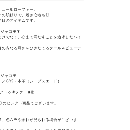
ミュールローファー。
ーの肌触りで、履き心地も◎
注目のアイテムです。
ドエジャコモ▼
だけでなく、心まで満たすことを追求したハイ
身の内なる輝きをひきたてるクール＆ビューテ
ドエジャコモ
）／GYS・本革（シープスエード）
アトゥ #ファー #靴
OMOのセレクト商品でございます。
て
ワ、色ムラや擦れが見られる場合がございま