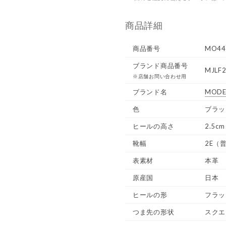
商品詳細
商品番号
MO44
ブランド商品番号
MJLF2
※店舗お問い合わせ用
ブランド名
MODE
色
ブラッ
ヒールの高さ
2.5cm
靴幅
2E（
表素材
本革
原産国
日本
ヒールの形
フラッ
つま先の形状
スクエ