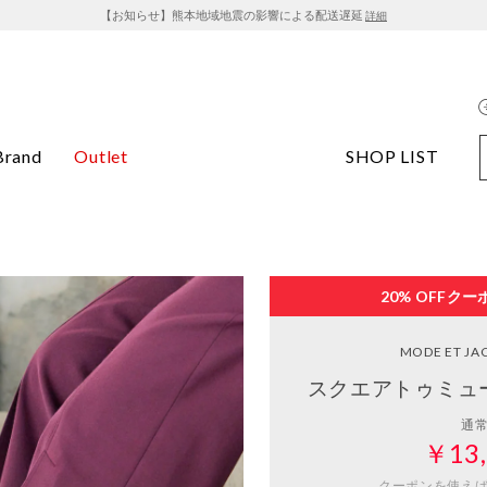
【お知らせ】熊本地域地震の影響による配送遅延
詳細
Brand
Outlet
SHOP LIST
20% OFF
クー
MODE ET J
スクエアトゥミュ
通
￥13,
クーポンを使え