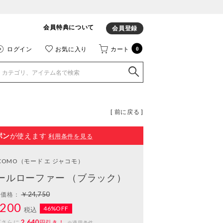
会員特典について
会員登録
ログイン
お気に入り
カート
0
[ 前に戻る ]
ポン
が使えます
利用条件を見る
ACOMO
（モード エ ジャコモ）
ールローファー （ブラック）
￥24,750
常価格：
200
46%OFF
税込
2,640
ばさらに
円引き！
※適用条件