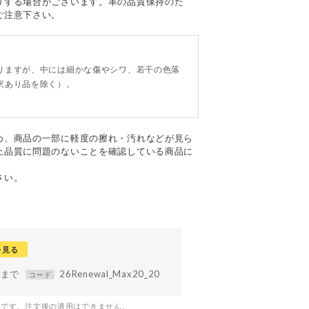
りする場合がございます。革の品質保持のた
ご注意下さい。
。
りますが、中には細かな傷やシワ、若干の色落
訳あり品を除く）。
め、商品の一部に軽度の擦れ・汚れなどが見ら
上品質に問題のないことを確認している商品に
さい。
を見る
59まで
26Renewal_Max20_20
コード
つです。注文後の適用はできません。