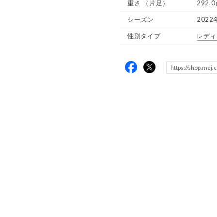
重さ
（片足）
292.0
シーズン
2022
性別タイプ
レディ