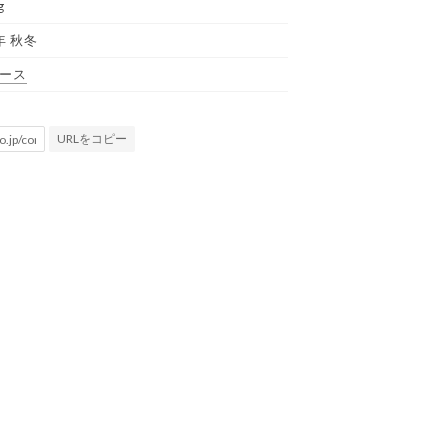
g
年 秋冬
ース
URLをコピー