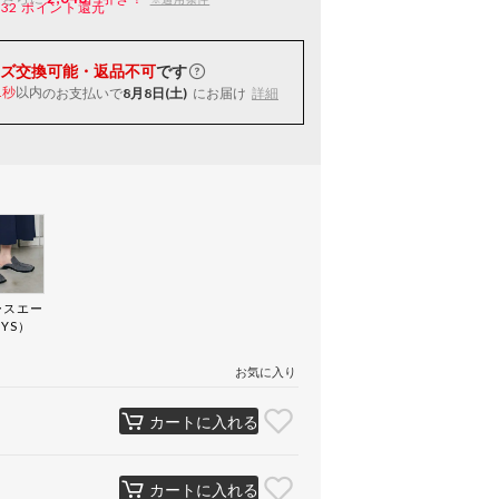
132
ポイント還元
ズ交換可能・返品不可
です
以内
のお支払いで
8月8日(土)
にお届け
詳細
0秒
ースエー
YS）
お気に入り
カートに入れる
カートに入れる