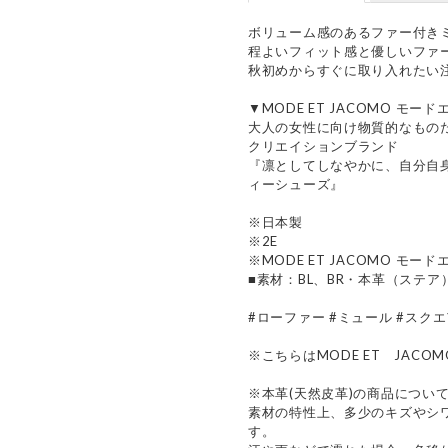
ボリューム感のあるファー付き
程よいフィット感と優しいファ
秋初めからすぐに取り入れたい
▼MODE ET JACOMO モー
大人の女性に向け物質的なもの
クリエイションブランド
『凛としてしなやかに、自分自
ィーシューズ』
※日本製
※2E
※MODE ET JACOMO モー
■素材：BL、BR・本革（ステア
#ローファー #ミュール #スクエ
※こちらはMODE ET JAC
※本革(天然皮革)の商品につい
素材の特性上、多少のキズやシ
す。