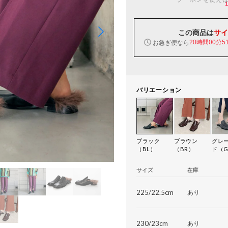
この商品は
サイ
お急ぎ便なら
20時間00分5
バリエーション
ブラック
ブラウン
グレ
（BL）
（BR）
ド（G
サイズ
在庫
225/22.5cm
あり
230/23cm
あり