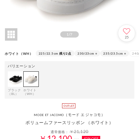
1
/
7
25
ホワイト（WH）
225/22.5cm
残り2点
230/23cm
○
235/23.5cm
○
240
バリエーション
ブラック
ホワイト
（BL）
（WH）
（モード エ ジャコモ）
MODE ET JACOMO
ボリュームファースリッポン （ホワイト）
￥21,120
通常価格：
￥12,100
42%OFF