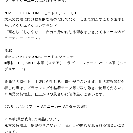
で、デイリーユースに活躍できそう。
▼MODE ET JACOMO モードエジャコモ▼
大人の女性に向け物質的なものだけでなく、心まで満たすことを追求し
たハイクリエイションブランド
『凛としてしなやかに、自分自身の内なる輝きをひきたてるクール＆ビ
ューティーシューズ』
※2E
※MODE ET JACOMO モードエジャコモ
■素材：BL、WH・本革（ステア）＋ラビットファー／GYS・本革（シー
プスエード）
※商品の特性上、毛抜けが生じる可能性がございます。他の衣類等に付
着した際は、ブラッシングや粘着テープ等で取り除きご使用ください。
※商品の特性上、仕上がりや風合いに個体差がございます。
#スリッポン #ファー #スニーカー #スタッズ #靴
※本革(天然皮革)の商品について
素材の特性上、多少のキズやシワ、色ムラや擦れが見られる場合がござ
います。