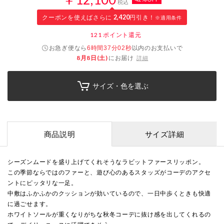
税込
クーポンを使えばさらに
2,420
円引き！
※適用条件
121
ポイント還元
お急ぎ便なら
以内
のお支払いで
6時間37分02秒
8月8日(土)
にお届け
詳細
サイズ・色を選ぶ
商品説明
サイズ詳細
シーズンムードを盛り上げてくれそうなラビットファースリッポン。
この季節ならではのファーと、遊び心のあるスタッズがコーデのアクセ
ントにピッタリな一足。
中敷はふかふかのクッションが効いているので、一日中歩くときも快適
に過ごせます。
ホワイトソールが重くなりがちな秋冬コーデに抜け感を出してくれるの