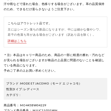
汗や雨などで濡れた場合、色移りする場合がございます。革の品質保持
のため、できるだけ濡らさないようご注意下さい。
こちらはアウトレット品です。
主にはシーズン落ちの新品になりますが、中には細かな傷やシワ、
若干の色落ち等がある場合がございます（訳あり品を除く）。
詳細はこちら
＊注）本品はキャリー商品のため、商品の一部に軽度の擦れ・汚れなど
が見られる場合がございますが検品の上品質に問題のないことを確認し
ている商品になります。
予めご了承の上お買い求めください。
ブランド
:
MODE ET JACOMO
（モード エ ジャコモ）
性別タイプ
:
レディース
カテゴリ
:
商品番号
： MO445BW04229
ブランド商品番号
： MJUC21020 WH