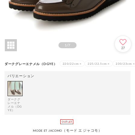
1
/
7
27
ダークグレーエナメル（DGYE）
220/22cm
×
225/22.5cm
×
230/23cm
×
バリエーション
ダークグ
レーエナ
メル（DG
YE）
（モード エ ジャコモ）
MODE ET JACOMO