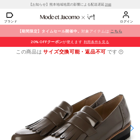
【お知らせ】熊本地域地震の影響による配送遅延
詳細
ブランド
ログイン
【期間限定】タイムセール開催中。
対象アイテムは
こちら
20% OFF
クーポン
が使えます
利用条件を見る
この商品は
サイズ交換可能・返品不可
です