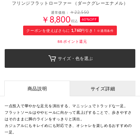
フリンジフラットローファー （ダークグレーエナメル）
￥22,550
通常価格：
￥8,800
60%OFF
税込
クーポンを使えばさらに
1,760
円引き！
※適用条件
88
ポイント還元
サイズ・色を選ぶ
商品説明
サイズ詳細
一点投入で華やかな足元を演出する、マニッシュでトラッドな一足。
フラットソールはややヒールに向かって底上げすることで、歩きやすさ
はそのままに脚のラインをすっきりと演出。
カジュアルにもキレイめにも対応でき、オシャレを楽しめるおすすめの
一足。