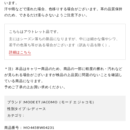
います。
汗や雨などで濡れた場合、色移りする場合がございます。革の品質保持
のため、できるだけ濡らさないようご注意下さい。
こちらはアウトレット品です。
主にはシーズン落ちの新品になりますが、中には細かな傷やシワ、
若干の色落ち等がある場合がございます（訳あり品を除く）。
詳細はこちら
＊注）本品はキャリー商品のため、商品の一部に軽度の擦れ・汚れなど
が見られる場合がございますが検品の上品質に問題のないことを確認し
ている商品になります。
予めご了承の上お買い求めください。
ブランド
:
MODE ET JACOMO
（モード エ ジャコモ）
性別タイプ
:
レディース
カテゴリ
:
商品番号
： MO445BW04231