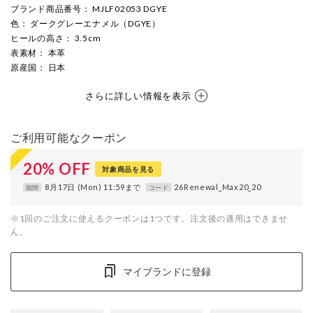
ブランド商品番号
： MJLF02053 DGYE
色
： ダークグレーエナメル（DGYE）
ヒールの高さ
： 3.5cm
表素材
： 本革
原産国
： 日本
さらに詳しい情報を表示
ご利用可能なクーポン
20
%
OFF
対象商品を見る
8月17日 (Mon) 11:59まで
26Renewal_Max20_20
期間
コード
※1回のご注文に使えるクーポンは1つです。注文後の適用はできませ
ん。
マイブランドに登録