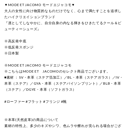
▼MODE ET JACOMO モードエジャコモ▼
大人の女性に向け物質的なものだけでなく、心まで満たすことを追求し
たハイクリエイションブランド
『凛としてしなやかに、自分自身の内なる輝きをひきたてるクール＆ビ
ューティーシューズ』
※高反発中底
※低反発スポンジ
※日本製
※MODE ET JACOMO モードエジャコモ
※こちらはMODE ET JACOMOのセレクト商品でございます。
■素材 ： SV・本革（ステア箔加工）／BL・本革（ステアガラス）／IV・
本革（ステア）／GYA・本革（ステアパイソンプリント）／BLB・本革
（ステア）／DGYE・本革（ソフトガラス）
#ローファー #フラット #フリンジ #靴
※本革(天然皮革)の商品について
素材の特性上、多少のキズやシワ、色ムラや擦れが見られる場合がござ