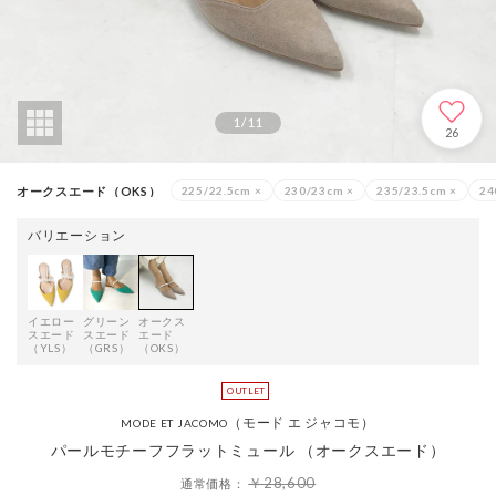
1
/
11
26
オークスエード（OKS）
225/22.5cm
×
230/23cm
×
235/23.5cm
×
24
バリエーション
イエロー
グリーン
オークス
スエード
スエード
エード
（YLS）
（GRS）
（OKS）
（モード エ ジャコモ）
MODE ET JACOMO
パールモチーフフラットミュール （オークスエード）
￥28,600
通常価格：