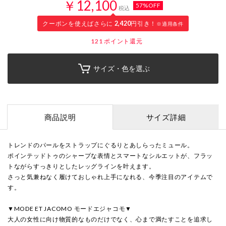
￥12,100
57%OFF
税込
クーポンを使えばさらに
2,420
円引き！
※適用条件
121
ポイント還元
サイズ・色を選ぶ
商品説明
サイズ詳細
トレンドのパールをストラップにぐるりとあしらったミュール。
ポインテッドトゥのシャープな表情とスマートなシルエットが、フラッ
トながらすっきりとしたレッグラインを叶えます。
さっと気兼ねなく履けておしゃれ上手になれる、今季注目のアイテムで
す。
▼MODE ET JACOMO モードエジャコモ▼
大人の女性に向け物質的なものだけでなく、心まで満たすことを追求し