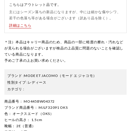
こちらはアウトレット品です。
主にはシーズン落ちの新品になりますが、中には細かな傷やシワ、
若干の色落ち等がある場合がございます（訳あり品を除く）。
詳細はこちら
＊注）本品はキャリー商品のため、商品の一部に軽度の擦れ・汚れなど
が見られる場合がございますが検品の上品質に問題のないことを確認し
ている商品になります。
予めご了承の上お買い求めください。
ブランド
:
MODE ET JACOMO
（モード エ ジャコモ）
性別タイプ
:
レディース
カテゴリ
:
商品番号
： MO445BW04372
ブランド商品番号
： MJLF32091 OKS
色
： オークスエード（OKS）
ヒールの高さ
： 1.5cm
靴幅
： 2E（普通）