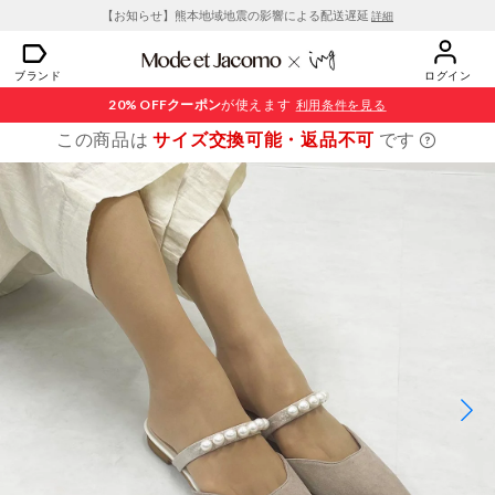
【お知らせ】熊本地域地震の影響による配送遅延
詳細
ブランド
ログイン
20% OFF
クーポン
が使えます
利用条件を見る
この商品は
サイズ交換可能・返品不可
です