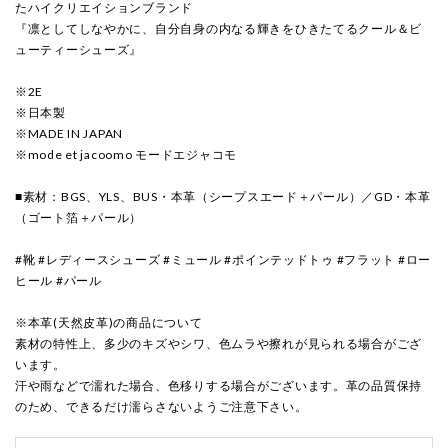
たハイクリエイションブランド
『凛としてしなやかに、自分自身の内なる輝きをひきたてるクール＆ビ
ューティーシューズ』
※2E
※日本製
※MADE IN JAPAN
※mode et jacoomo モードエジャコモ
■素材：BGS、YLS、BUS・本革（シープスエード＋パール）／GD・本革
（ゴート箔＋パール）
#靴 #レディースシューズ #ミュール #ポインテッドトゥ #フラット #ロー
ヒール #パール
※本革(天然皮革)の商品について
素材の特性上、多少のキズやシワ、色ムラや擦れが見られる場合がござ
います。
汗や雨などで濡れた場合、色移りする場合がございます。革の品質保持
のため、できるだけ濡らさないようご注意下さい。