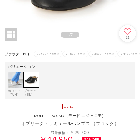
1
/
7
12
ブラック（BL）
225/22.5cm
×
230/23cm
×
235/23.5cm
×
240/24cm
バリエーション
ホワイト
ブラック
（WH）
（BL）
（モード エ ジャコモ）
MODE ET JACOMO
オブリークトゥミュールパンプス （ブラック）
￥29,700
通常価格：
￥14,850
50%OFF