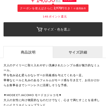
税込
クーポンを使えばさらに
2,970
円引き！
※適用条件
148
ポイント還元
サイズ・色を選ぶ
商品説明
サイズ詳細
大人のデイリーに取り入れやすい洗練されたシンプル感が魅力的なミュ
ール。
甲を包み込む柔らかなレザーが高級感を与えてくれる一足。
華奢なヒールと丸みのあるフォルムがモード感を引き立て、お出かけか
らお食事会までシーンレスに活躍しそうな予感。
▼MODE ET JACOMO モードエジャコモ▼
大人の女性に向け物質的なものだけでなく、心まで満たすことを追求し
たハイクリエイションブランド