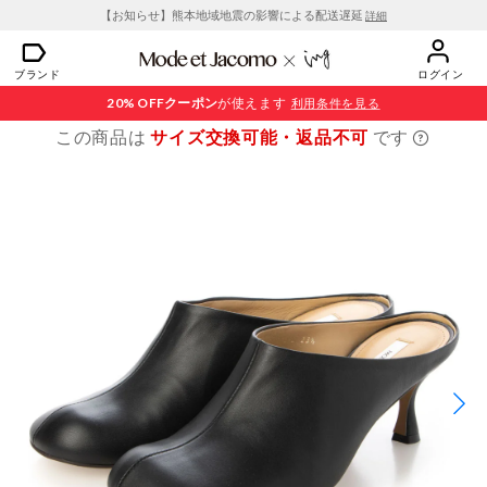
【お知らせ】熊本地域地震の影響による配送遅延
詳細
ブランド
ログイン
20% OFF
クーポン
が使えます
利用条件を見る
この商品は
サイズ交換可能・返品不可
です