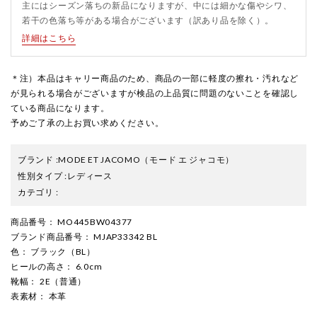
主にはシーズン落ちの新品になりますが、中には細かな傷やシワ、
若干の色落ち等がある場合がございます（訳あり品を除く）。
詳細はこちら
＊注）本品はキャリー商品のため、商品の一部に軽度の擦れ・汚れなど
が見られる場合がございますが検品の上品質に問題のないことを確認し
ている商品になります。
予めご了承の上お買い求めください。
ブランド
:
MODE ET JACOMO
（モード エ ジャコモ）
性別タイプ
:
レディース
カテゴリ
:
商品番号
： MO445BW04377
ブランド商品番号
： MJAP33342 BL
色
： ブラック（BL）
ヒールの高さ
： 6.0cm
靴幅
： 2E（普通）
表素材
： 本革