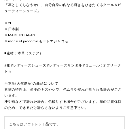
『凛としてしなやかに、自分自身の内なる輝きをひきたてるクール＆ビ
ューティーシューズ』
※2E
※日本製
※MADE IN JAPAN
※mode et jacoomo モードエジャコモ
■素材：本革（ステア）
#靴 #レディースシューズ #レディースサンダル #ミュール #オブリーク
トゥ
※本革(天然皮革)の商品について
素材の特性上、多少のキズやシワ、色ムラや擦れが見られる場合がござ
います。
汗や雨などで濡れた場合、色移りする場合がございます。革の品質保持
のため、できるだけ濡らさないようご注意下さい。
こちらはアウトレット品です。