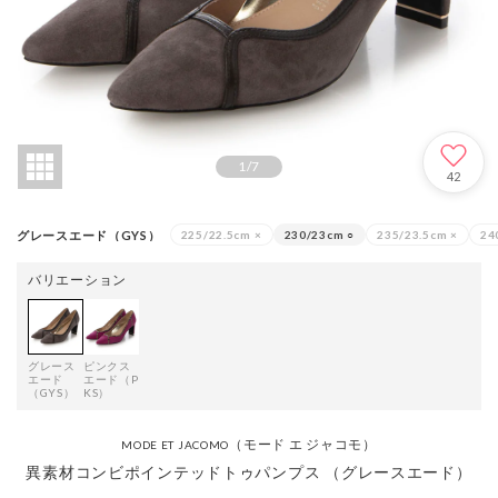
1
/
7
42
グレースエード（GYS）
225/22.5cm
×
230/23cm
○
235/23.5cm
×
24
バリエーション
グレース
ピンクス
エード
エード（P
（GYS）
KS）
（モード エ ジャコモ）
MODE ET JACOMO
異素材コンビポインテッドトゥパンプス （グレースエード）