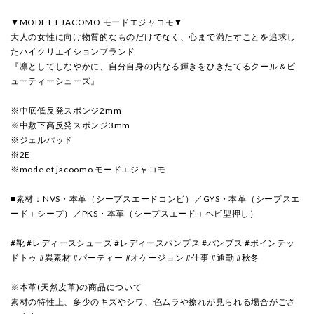
▼MODE ET JACOMO モードエジャコモ▼
大人の女性に向け物質的なものだけでなく、心まで満たすことを追求し
たハイクリエイションブランド
『凛としてしなやかに、自分自身の内なる輝きをひきたてるクール＆ビ
ューティーシューズ』
※中底低反発スポンジ2mm
※中敷下高反発スポンジ3mm
※ジェルパッド
※2E
※mode et jacoomo モードエジャコモ
■素材：NVS・本革（シープスエードコンビ）／GYS・本革（シープスエ
ード＋シープ）／PKS・本革（シープスエード＋ヘビ型押し）
#靴 #レディースシューズ #レディースパンプス #パンプス #ポインテッ
ドトゥ #異素材 #パーティー #オケージョン #仕事 #通勤 #秋冬
※本革(天然皮革)の商品について
素材の特性上、多少のキズやシワ、色ムラや擦れが見られる場合がござ