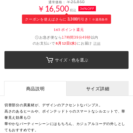
￥25,850
通常価格：
￥16,500
36%OFF
税込
クーポンを使えばさらに
3,300
円引き！
※適用条件
165
ポイント還元
お急ぎ便なら
以内
17時間39分48秒
のお支払いで
8月12日(水)
にお届け
詳細
サイズ・色を選ぶ
商品説明
サイズ詳細
切替部分の異素材が、デザインのアクセントなパンプス。
高さのあるヒールや、ポインテッドトゥのスマートなシルエットで、華
奢見え効果も◎
華やかなパーティーシーンにはもちろん、カジュアルコーデの外しとし
てもおすすめです。