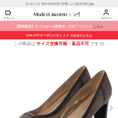
【お知らせ】熊本地域地震の影響による配送遅延
詳細
ブランド
ログイン
【期間限定】タイムセール開催中。
対象アイテムは
こちら
20% OFF
クーポン
が使えます
利用条件を見る
この商品は
サイズ交換可能・返品不可
です