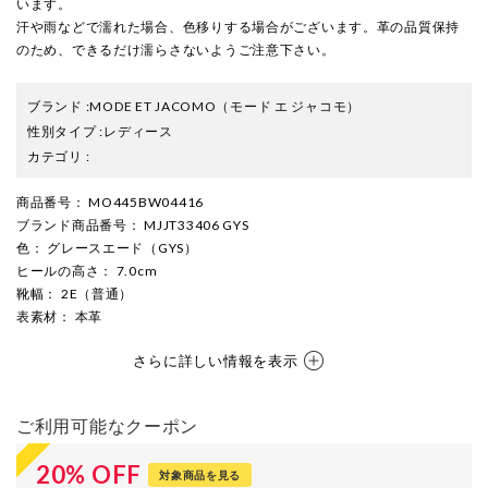
います。
汗や雨などで濡れた場合、色移りする場合がございます。革の品質保持
のため、できるだけ濡らさないようご注意下さい。
ブランド
:
MODE ET JACOMO
（モード エ ジャコモ）
性別タイプ
:
レディース
カテゴリ
:
商品番号
： MO445BW04416
ブランド商品番号
： MJJT33406 GYS
色
： グレースエード（GYS）
ヒールの高さ
： 7.0cm
靴幅
： 2E（普通）
表素材
： 本革
さらに詳しい情報を表示
ご利用可能なクーポン
20
%
OFF
対象商品を見る