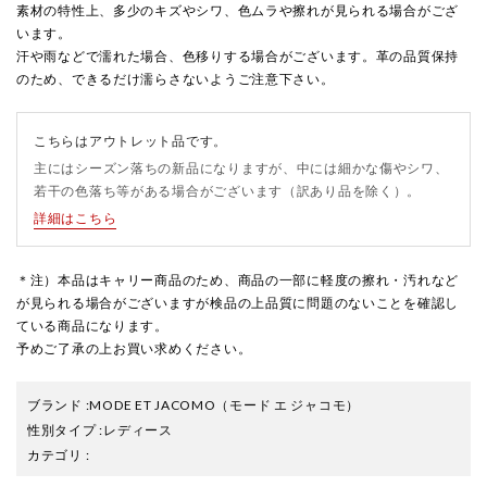
素材の特性上、多少のキズやシワ、色ムラや擦れが見られる場合がござ
います。
汗や雨などで濡れた場合、色移りする場合がございます。革の品質保持
のため、できるだけ濡らさないようご注意下さい。
こちらはアウトレット品です。
主にはシーズン落ちの新品になりますが、中には細かな傷やシワ、
若干の色落ち等がある場合がございます（訳あり品を除く）。
詳細はこちら
＊注）本品はキャリー商品のため、商品の一部に軽度の擦れ・汚れなど
が見られる場合がございますが検品の上品質に問題のないことを確認し
ている商品になります。
予めご了承の上お買い求めください。
ブランド
:
MODE ET JACOMO
（モード エ ジャコモ）
性別タイプ
:
レディース
カテゴリ
: