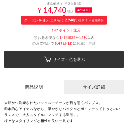
￥25,850
通常価格：
￥14,740
42%OFF
税込
クーポンを使えばさらに
2,948
円引き！
※適用条件
147
ポイント還元
お急ぎ便なら
以内
14時間35分12秒
のお支払いで
8月9日(日)
にお届け
詳細
サイズ・色を選ぶ
商品説明
サイズ詳細
大胆かつ洗練されたバックルモチーフが目を惹くパンプス。
印象的なアイテムながら、華やかなバックルとポインテッドトゥとのバ
ランスで、大人スタイルにマッチする逸品に。
様々なスタイリングと相性の良い一足です。