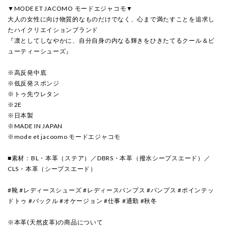
▼MODE ET JACOMO モードエジャコモ▼
大人の女性に向け物質的なものだけでなく、心まで満たすことを追求し
たハイクリエイションブランド
『凛としてしなやかに、自分自身の内なる輝きをひきたてるクール＆ビ
ューティーシューズ』
※高反発中底
※低反発スポンジ
※トゥ先ウレタン
※2E
※日本製
※MADE IN JAPAN
※mode et jacoomo モードエジャコモ
■素材：BL・本革（ステア）／DBRS・本革（撥水シープスエード）／
CLS・本革（シープスエード）
#靴 #レディースシューズ #レディースパンプス #パンプス #ポインテッ
ドトゥ #バックル #オケージョン #仕事 #通勤 #秋冬
※本革(天然皮革)の商品について