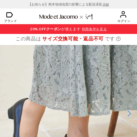
【お知らせ】熊本地域地震の影響による配送遅延
詳細
ブランド
ログイン
20% OFF
クーポン
が使えます
利用条件を見る
この商品は
サイズ交換可能・返品不可
です