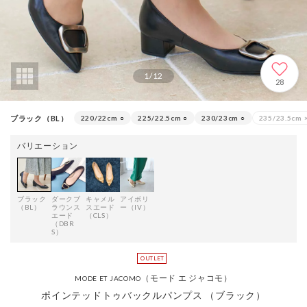
1
/
12
28
ブラック（BL）
220/22cm
○
225/22.5cm
○
230/23cm
○
235/23.5cm
バリエーション
ブラック
ダークブ
キャメル
アイボリ
（BL）
ラウンス
スエード
ー（IV）
エード
（CLS）
（DBR
S）
（モード エ ジャコモ）
MODE ET JACOMO
ポインテッドトゥバックルパンプス （ブラック）