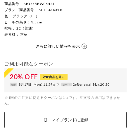
商品番号
： MO445BW04441
ブランド商品番号
： MJLF33401 BL
色
： ブラック（BL）
ヒールの高さ
： 3.5cm
靴幅
： 2E（普通）
表素材
： 本革
さらに詳しい情報を表示
ご利用可能なクーポン
20
%
OFF
対象商品を見る
8月17日 (Mon) 11:59まで
26Renewal_Max20_20
期間
コード
※1回のご注文に使えるクーポンは1つです。注文後の適用はできませ
ん。
マイブランドに登録