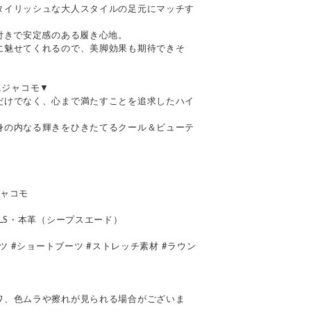
タイリッシュな大人スタイルの足元にマッチす
付きで安定感のある履き心地。
に魅せてくれるので、美脚効果も期待できそ
ドエジャコモ▼
だけでなく、心まで満たすことを追求したハイ
身の内なる輝きをひきたてるクール＆ビューテ
エジャコモ
BLS・本革（シープスエード）
ーツ #ショートブーツ #ストレッチ素材 #ラウン
て
ワ、色ムラや擦れが見られる場合がございま