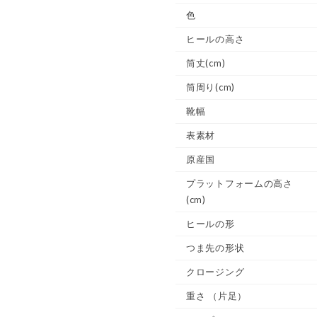
色
ヒールの高さ
筒丈(cm)
筒周り(cm)
靴幅
表素材
原産国
プラットフォームの高さ
(cm)
ヒールの形
つま先の形状
クロージング
重さ
（片足）