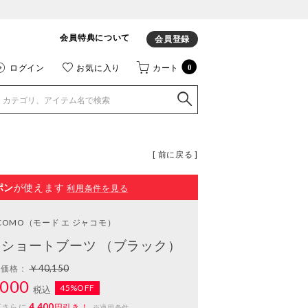
会員特典について
会員登録
ログイン
お気に入り
カート
0
[ 前に戻る ]
ポン
が使えます
利用条件を見る
ACOMO
（モード エ ジャコモ）
ショートブーツ （ブラック）
￥40,150
常価格：
000
45%OFF
税込
4,400
ばさらに
円引き！
※適用条件