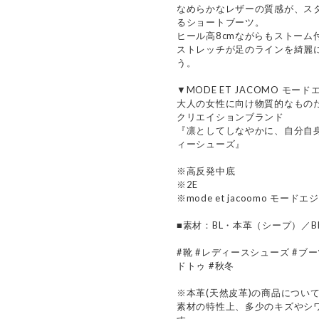
なめらかなレザーの質感が、ス
るショートブーツ。
ヒール高8cmながらもストーム
ストレッチが足のラインを綺麗
う。
▼MODE ET JACOMO モー
大人の女性に向け物質的なもの
クリエイションブランド
『凛としてしなやかに、自分自
ィーシューズ』
※高反発中底
※2E
※mode et jacoomo モード
■素材：BL・本革（シープ）／
#靴 #レディースシューズ #ブ
ドトゥ #秋冬
※本革(天然皮革)の商品につい
素材の特性上、多少のキズやシ