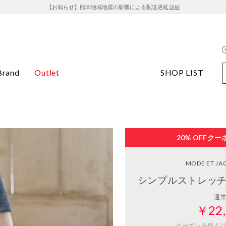
【お知らせ】熊本地域地震の影響による配送遅延
詳細
Brand
Outlet
SHOP LIST
20% OFF
クー
MODE ET J
シンプルストレッチ
通
￥22,
クーポンを使え