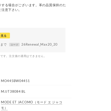
りする場合がございます。革の品質保持のた
ご注意下さい。
を見る
59まで
26Renewal_Max20_20
コード
つです。注文後の適用はできません。
MO445BW04451
MJJT38084 BL
MODE ET JACOMO
（モード エ ジャコ
モ）