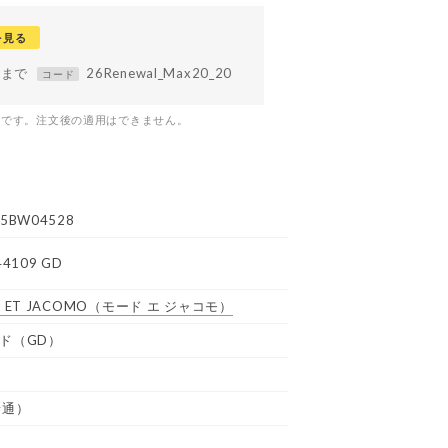
を見る
59まで
26Renewal_Max20_20
コード
つです。注文後の適用はできません。
5BW04528
44109 GD
 ET JACOMO
（モード エ ジャコモ）
ド（GD）
普通）