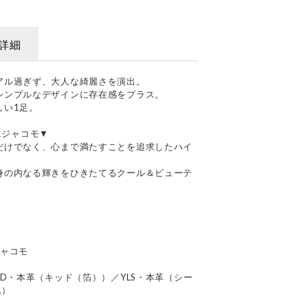
詳細
アル過ぎず、大人な綺麗さを演出。
シンプルなデザインに存在感をプラス。
しい1足。
ドエジャコモ▼
だけでなく、心まで満たすことを追求したハイ
身の内なる輝きをひきたてるクール＆ビューテ
エジャコモ
GD・本革（キッド（箔））／YLS・本革（シー
地）