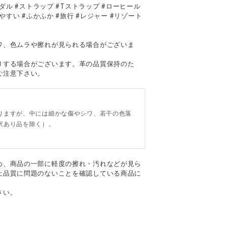
ダル #ストラップ #Tストラップ #ローヒール
やすい #ふかふか #旅行 #レジャー #リゾート
て
ワ、色ムラや擦れが見られる場合がございま
りする場合がございます。革の品質保持のた
ご注意下さい。
。
りますが、中には細かな傷やシワ、若干の色落
訳あり品を除く）。
め、商品の一部に軽度の擦れ・汚れなどが見ら
上品質に問題のないことを確認している商品に
さい。