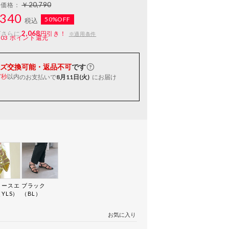
￥20,790
常価格：
340
50%OFF
税込
2,068
ばさらに
円引き！
※適用条件
103
ポイント還元
ズ交換可能・返品不可
です
以内
のお支払いで
8月11日(火)
にお届け
6秒
ロースエ
ブラック
YLS）
（BL）
お気に入り