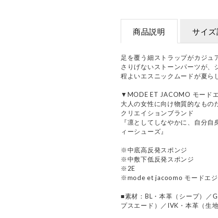
商品説明
サイズ
足を覆う細ストラップがカジュ
さりげないストーンパーツが、
程よいエスニックムードが夏ら
▼MODE ET JACOMO モー
大人の女性に向け物質的なもの
クリエイションブランド
『凛としてしなやかに、自分自
ィーシューズ』
※中底高反発スポンジ
※中敷下低反発スポンジ
※2E
※mode et jacoomo モード
■素材：BL・本革（シープ）／
プスエード）／IVK・本革（生