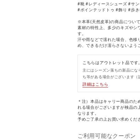
#靴 #レディースシューズ #サン
#ポインテッドトゥ #飾り #歩き
※本革(天然皮革)の商品につい
素材の特性上、多少のキズやシ
す。
汗や雨などで濡れた場合、色移
め、できるだけ濡らさないよう
こちらはアウトレット品です
主にはシーズン落ちの新品にな
ち等がある場合がございます（
詳細はこちら
＊注）本品はキャリー商品のた
れる場合がございますが検品の
なります。
予めご了承の上お買い求めくだ
ご利用可能なクーポン