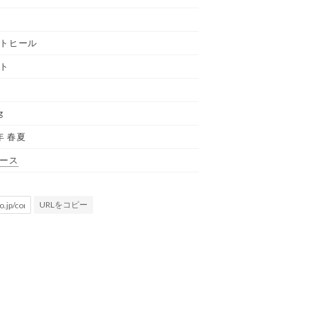
トヒール
ト
g
年 春夏
ース
URLをコピー