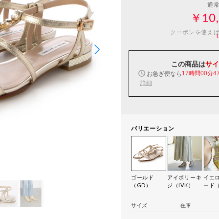
通
￥10,
クーポンを使え
この商品は
サイ
お急ぎ便なら
17時間00分4
詳細
バリエーション
ゴールド
アイボリーキ
イエ
（GD）
ジ（IVK）
ード（
サイズ
在庫