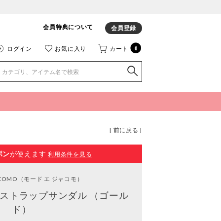
会員特典について
会員登録
ログイン
お気に入り
カート
0
[ 前に戻る ]
ポン
が使えます
利用条件を見る
ACOMO
（モード エ ジャコモ）
ストラップサンダル （ゴール
ド）