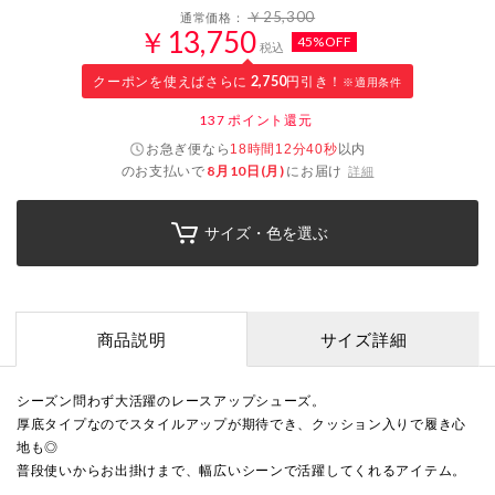
￥25,300
通常価格：
￥13,750
45%OFF
税込
クーポンを使えばさらに
2,750
円引き！
※適用条件
137
ポイント還元
お急ぎ便なら
以内
18時間12分40秒
のお支払いで
8月10日(月)
にお届け
詳細
サイズ・色を選ぶ
商品説明
サイズ詳細
シーズン問わず大活躍のレースアップシューズ。
厚底タイプなのでスタイルアップが期待でき、クッション入りで履き心
地も◎
普段使いからお出掛けまで、幅広いシーンで活躍してくれるアイテム。