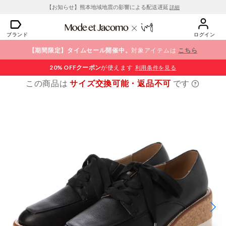
【お知らせ】熊本地域地震の影響による配送遅延
詳細
ブランド
ログイン
【期間限定】タイムセール開催中。
対象アイテムは
こちら
20% OFF
クーポン
が使えます
利用条件を見る
この商品は
サイズ交換可能・返品不可
です