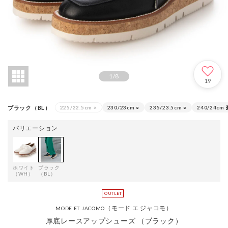
1
/
8
19
ブラック（BL）
225/22.5cm
×
230/23cm
○
235/23.5cm
○
240/24cm
バリエーション
ホワイト
ブラック
（WH）
（BL）
（モード エ ジャコモ）
MODE ET JACOMO
厚底レースアップシューズ （ブラック）