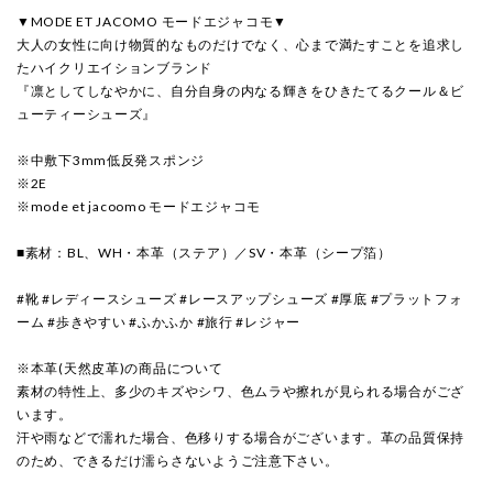
▼MODE ET JACOMO モードエジャコモ▼
大人の女性に向け物質的なものだけでなく、心まで満たすことを追求し
たハイクリエイションブランド
『凛としてしなやかに、自分自身の内なる輝きをひきたてるクール＆ビ
ューティーシューズ』
※中敷下3mm低反発スポンジ
※2E
※mode et jacoomo モードエジャコモ
■素材：BL、WH・本革（ステア）／SV・本革（シープ箔）
#靴 #レディースシューズ #レースアップシューズ #厚底 #プラットフォ
ーム #歩きやすい #ふかふか #旅行 #レジャー
※本革(天然皮革)の商品について
素材の特性上、多少のキズやシワ、色ムラや擦れが見られる場合がござ
います。
汗や雨などで濡れた場合、色移りする場合がございます。革の品質保持
のため、できるだけ濡らさないようご注意下さい。