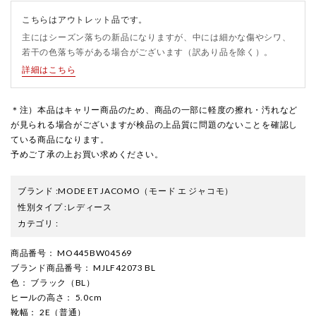
こちらはアウトレット品です。
主にはシーズン落ちの新品になりますが、中には細かな傷やシワ、
若干の色落ち等がある場合がございます（訳あり品を除く）。
詳細はこちら
＊注）本品はキャリー商品のため、商品の一部に軽度の擦れ・汚れなど
が見られる場合がございますが検品の上品質に問題のないことを確認し
ている商品になります。
予めご了承の上お買い求めください。
ブランド
:
MODE ET JACOMO
（モード エ ジャコモ）
性別タイプ
:
レディース
カテゴリ
:
商品番号
： MO445BW04569
ブランド商品番号
： MJLF42073 BL
色
： ブラック（BL）
ヒールの高さ
： 5.0cm
靴幅
： 2E（普通）