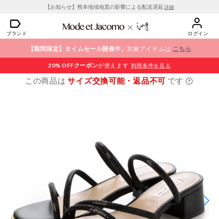
【お知らせ】熊本地域地震の影響による配送遅延
詳細
ブランド
ログイン
【期間限定】タイムセール開催中。
対象アイテムは
こちら
20% OFF
クーポン
が使えます
利用条件を見る
この商品は
サイズ交換可能・返品不可
です