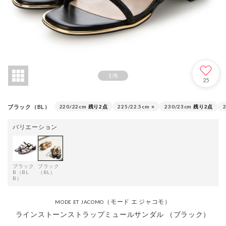
1
/
8
25
ブラック（BL）
220/22cm
残り2点
225/22.5cm
○
230/23cm
残り2点
バリエーション
ブラック
ブラック
B（BL
（BL）
B）
（モード エ ジャコモ）
MODE ET JACOMO
ラインストーンストラップミュールサンダル （ブラック）