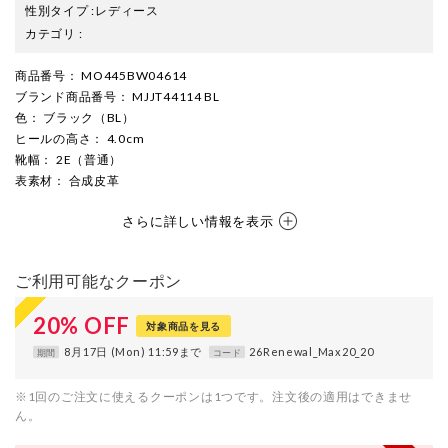
性別タイプ
:
レディース
カテゴリ
:
商品番号
： MO445BW04614
ブランド商品番号
： MJJT44114 BL
色
： ブラック（BL）
ヒールの高さ
： 4.0cm
靴幅
： 2E（普通）
表素材
： 合成皮革
さらに詳しい情報を表示
ご利用可能なクーポン
20
%
OFF
対象商品を見る
8月17日 (Mon) 11:59まで
26Renewal_Max20_20
期間
コード
※1回のご注文に使えるクーポンは1つです。注文後の適用はできませ
ん。