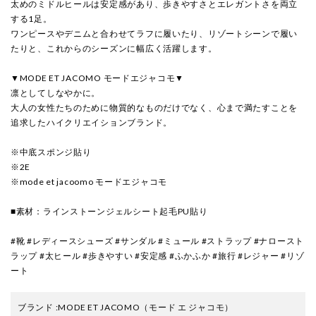
太めのミドルヒールは安定感があり、歩きやすさとエレガントさを両立
する1足。
ワンピースやデニムと合わせてラフに履いたり、リゾートシーンで履い
たりと、これからのシーズンに幅広く活躍します。
▼MODE ET JACOMO モードエジャコモ▼
凛としてしなやかに。
大人の女性たちのために物質的なものだけでなく、心まで満たすことを
追求したハイクリエイションブランド。
※中底スポンジ貼り
※2E
※mode et jacoomo モードエジャコモ
■素材：ラインストーンジェルシート起毛PU貼り
#靴 #レディースシューズ #サンダル #ミュール #ストラップ #ナロースト
ラップ #太ヒール #歩きやすい #安定感 #ふかふか #旅行 #レジャー #リゾ
ート
ブランド
:
MODE ET JACOMO
（モード エ ジャコモ）