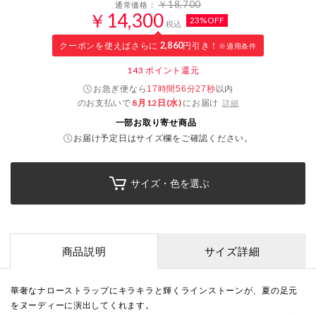
￥18,700
通常価格：
￥14,300
23%OFF
税込
クーポンを使えばさらに
2,860
円引き！
※適用条件
143
ポイント還元
お急ぎ便なら
以内
17時間56分26秒
のお支払いで
8月12日(水)
にお届け
詳細
一部お取り寄せ商品
お届け予定日はサイズ欄をご確認ください。
サイズ・色を選ぶ
商品説明
サイズ詳細
華奢なナローストラップにキラキラと輝くラインストーンが、夏の足元
をヌーディーに演出してくれます。