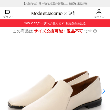
【お知らせ】熊本地域地震の影響による配送遅延
詳細
ブランド
ログイン
20% OFF
クーポン
が使えます
利用条件を見る
この商品は
サイズ交換可能・返品不可
です