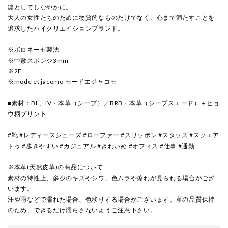
凛としてしなやかに。
大人の女性たちのために物質的なものだけでなく、心まで満たすことを
追求したハイクリエイションブランド。
※ボロネーゼ製法
※中敷スポンジ3mm
※2E
※mode et jacomo モードエジャコモ
■素材：BL、IV・本革（シープ）／BRB・本革（シープスエード）＋ヒョ
ウ柄プリント
#靴 #レディースシューズ #ローファー #スリッポン #スタッズ #スクエア
トゥ #歩きやすい #カジュアル #きれいめ #オフィス #仕事 #通勤
※本革(天然皮革)の商品について
素材の特性上、多少のキズやシワ、色ムラや擦れが見られる場合がござ
います。
汗や雨などで濡れた場合、色移りする場合がございます。革の品質保持
のため、できるだけ濡らさないようご注意下さい。