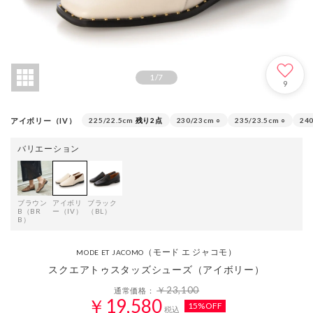
1
/
7
9
アイボリー（IV）
225/22.5cm
残り2点
230/23cm
○
235/23.5cm
○
24
バリエーション
ブラウン
アイボリ
ブラック
B（BR
ー（IV）
（BL）
B）
（モード エ ジャコモ）
MODE ET JACOMO
スクエアトゥスタッズシューズ（アイボリー）
￥23,100
通常価格：
￥19,580
15%OFF
税込