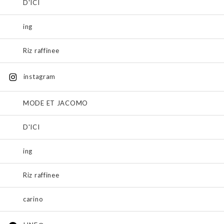
D'ICI
ing
Riz raffinee
instagram
MODE ET JACOMO
D'ICI
ing
Riz raffinee
carino