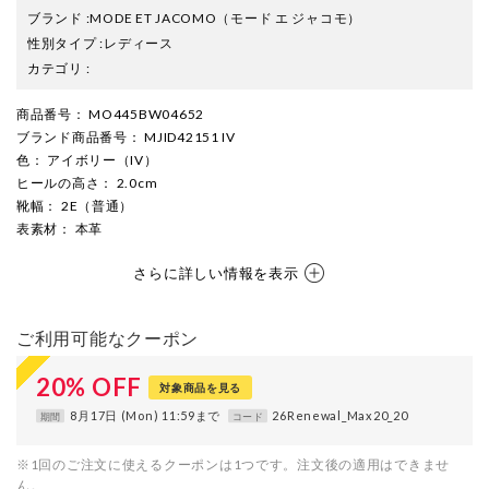
ブランド
:
MODE ET JACOMO
（モード エ ジャコモ）
性別タイプ
:
レディース
カテゴリ
:
商品番号
： MO445BW04652
ブランド商品番号
： MJID42151 IV
色
： アイボリー（IV）
ヒールの高さ
： 2.0cm
靴幅
： 2E（普通）
表素材
： 本革
さらに詳しい情報を表示
ご利用可能なクーポン
20
%
OFF
対象商品を見る
8月17日 (Mon) 11:59まで
26Renewal_Max20_20
期間
コード
※1回のご注文に使えるクーポンは1つです。注文後の適用はできませ
ん。