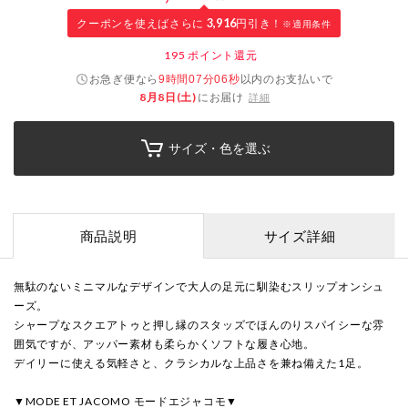
クーポンを使えばさらに
3,916
円引き！
※適用条件
195
ポイント還元
お急ぎ便なら
以内
のお支払いで
9時間07分05秒
8月8日(土)
にお届け
詳細
サイズ・色を選ぶ
商品説明
サイズ詳細
無駄のないミニマルなデザインで大人の足元に馴染むスリップオンシュ
ーズ。
シャープなスクエアトゥと押し縁のスタッズでほんのりスパイシーな雰
囲気ですが、アッパー素材も柔らかくソフトな履き心地。
デイリーに使える気軽さと、クラシカルな上品さを兼ね備えた1足。
▼MODE ET JACOMO モードエジャコモ▼