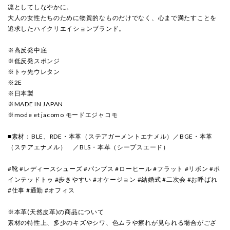
凛としてしなやかに。
大人の女性たちのために物質的なものだけでなく、心まで満たすことを
追求したハイクリエイションブランド。
※高反発中底
※低反発スポンジ
※トゥ先ウレタン
※2E
※日本製
※MADE IN JAPAN
※mode et jacomo モードエジャコモ
■素材：BLE、RDE・本革（ステアガーメントエナメル）／BGE・本革
（ステアエナメル） ／BLS・本革（シープスエード）
#靴 #レディースシューズ #パンプス #ローヒール #フラット #リボン #ポ
インテッドトゥ #歩きやすい #オケージョン #結婚式 #二次会 #お呼ばれ
#仕事 #通勤 #オフィス
※本革(天然皮革)の商品について
素材の特性上、多少のキズやシワ、色ムラや擦れが見られる場合がござ