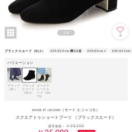
1
/
8
3
ブラックスエード（BLS）
225/22.5cm
残り2点
230/23cm
○
235/23.5cm
バリエーション
ブラック
ブラック
ダークグ
（BL）
スエード
レースエ
（BLS）
ード（DG
YS）
（モード エ ジャコモ）
MODE ET JACOMO
スクエアトゥショートブーツ （ブラックスエード）
￥33,550
通常価格：