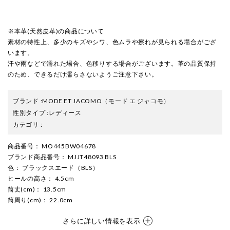
※本革(天然皮革)の商品について
素材の特性上、多少のキズやシワ、色ムラや擦れが見られる場合がござ
います。
汗や雨などで濡れた場合、色移りする場合がございます。革の品質保持
のため、できるだけ濡らさないようご注意下さい。
ブランド
:
MODE ET JACOMO
（モード エ ジャコモ）
性別タイプ
:
レディース
カテゴリ
:
商品番号
： MO445BW04678
ブランド商品番号
： MJJT48093 BLS
色
： ブラックスエード（BLS）
ヒールの高さ
： 4.5cm
筒丈(cm)
： 13.5cm
筒周り(cm)
： 22.0cm
さらに詳しい情報を表示