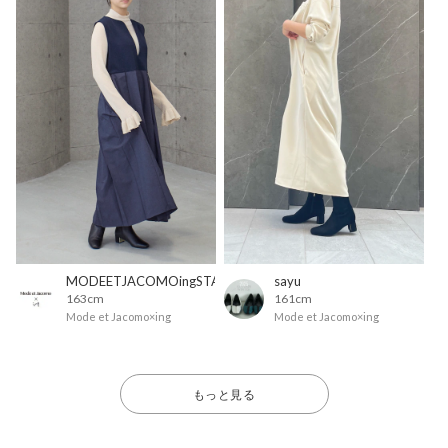
MODEETJACOMOingSTAFF
sayu
163cm
161cm
Mode et Jacomo×ing
Mode et Jacomo×ing
もっと見る