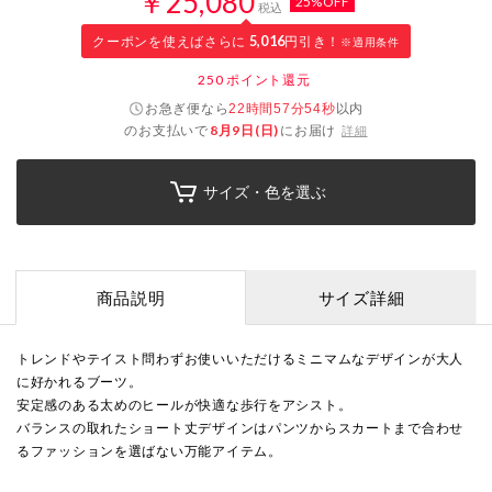
￥25,080
25%OFF
税込
クーポンを使えばさらに
5,016
円引き！
※適用条件
250
ポイント還元
お急ぎ便なら
以内
22時間57分53秒
のお支払いで
8月9日(日)
にお届け
詳細
サイズ・色を選ぶ
商品説明
サイズ詳細
トレンドやテイスト問わずお使いいただけるミニマムなデザインが大人
に好かれるブーツ。
安定感のある太めのヒールが快適な歩行をアシスト。
バランスの取れたショート丈デザインはパンツからスカートまで合わせ
るファッションを選ばない万能アイテム。