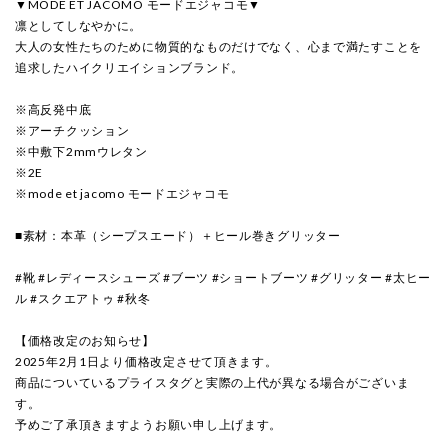
▼MODE ET JACOMO モードエジャコモ▼
凛としてしなやかに。
大人の女性たちのために物質的なものだけでなく、心まで満たすことを
追求したハイクリエイションブランド。
※高反発中底
※アーチクッション
※中敷下2mmウレタン
※2E
※mode et jacomo モードエジャコモ
■素材：本革（シープスエード）＋ヒール巻きグリッター
#靴 #レディースシューズ #ブーツ #ショートブーツ #グリッター #太ヒー
ル #スクエアトゥ #秋冬
【価格改定のお知らせ】
2025年2月1日より価格改定させて頂きます。
商品についているプライスタグと実際の上代が異なる場合がございま
す。
予めご了承頂きますようお願い申し上げます。