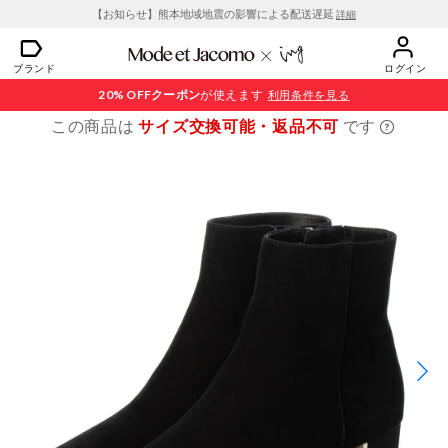
【お知らせ】熊本地域地震の影響による配送遅延
詳細
ブランド
ログイン
20% OFF
クーポン
が使えます
利用条件を見る
この商品は
サイズ交換可能・返品不可
です