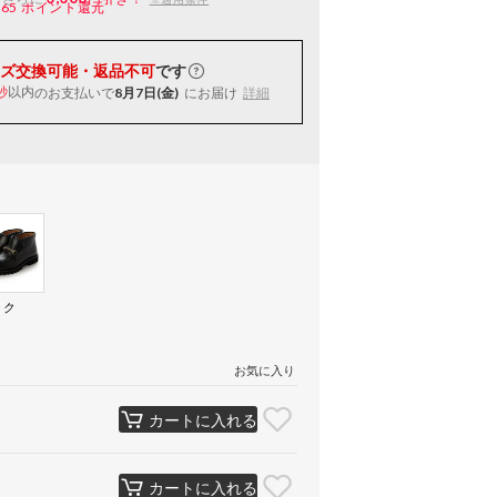
165
ポイント還元
ズ交換可能・返品不可
です
以内
のお支払いで
8月7日(金)
にお届け
詳細
秒
ック
）
お気に入り
カートに入れる
カートに入れる