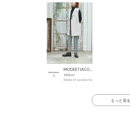
MODEETJACOMOingSTAFF
160cm
Mode et Jacomo×ing
もっと見