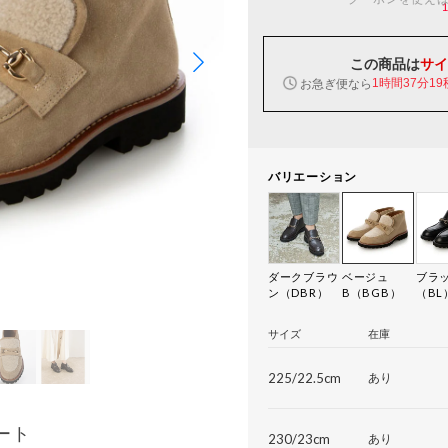
この商品は
サイ
お急ぎ便なら
1時間37分18
バリエーション
ダークブラウ
ベージュ
ブラ
ン（DBR）
B（BGB）
（BL
サイズ
在庫
225/22.5cm
あり
ート
230/23cm
あり