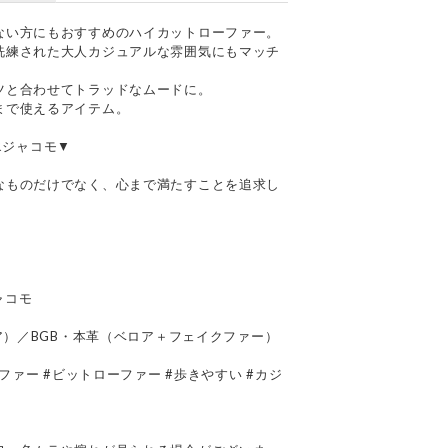
ない方にもおすすめのハイカットローファー。
洗練された大人カジュアルな雰囲気にもマッチ
ツと合わせてトラッドなムードに。
まで使えるアイテム。
ドエジャコモ▼
なものだけでなく、心まで満たすことを追求し
。
ジャコモ
テア）／BGB・本革（ベロア＋フェイクファー）
ーファー #ビットローファー #歩きやすい #カジ
て