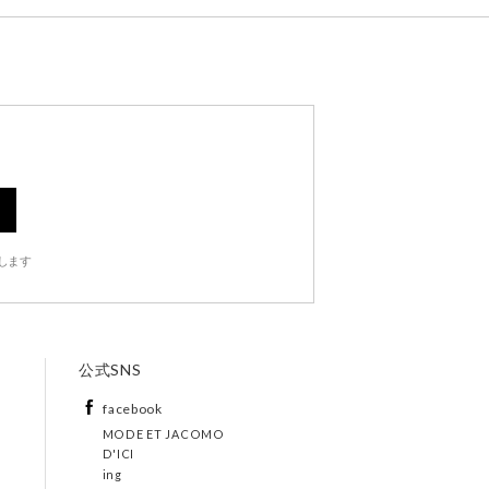
します
公式SNS
facebook
MODE ET JACOMO
D'ICI
ing