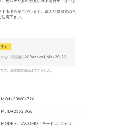
ワ、色ムラや擦れが見られる場合がございま
りする場合がございます。革の品質保持のた
ご注意下さい。
を見る
59まで
26Renewal_Max20_20
コード
つです。注文後の適用はできません。
MO445BW04726
MJID42152 BGB
MODE ET JACOMO
（モード エ ジャコ