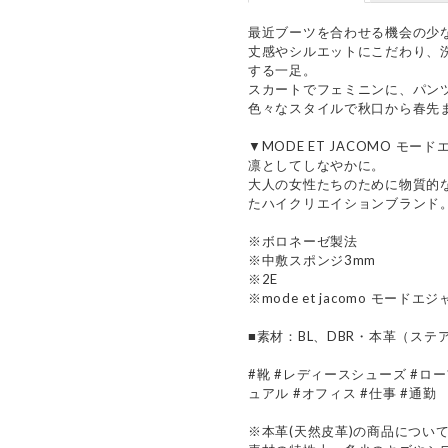
最近ブーツを合わせる機会の少
丈感やシルエットにこだわり、
する一足。
スカートでフェミニンに、パン
色々なスタイルで秋口から春先
▼MODE ET JACOMO モー
凛としてしなやかに。
大人の女性たちのために物質的
たハイクリエイションブランド
※ボロネーゼ製法
※中敷スポンジ3mm
※2E
※mode et jacomo モードエ
■素材：BL、DBR・本革（ス
#靴 #レディースシューズ #ロ
ュアル #オフィス #仕事 #通勤
※本革(天然皮革)の商品につい