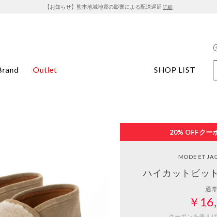
【お知らせ】熊本地域地震の影響による配送遅延
詳細
Brand
Outlet
SHOP LIST
20% OFF
クー
MODE ET J
ハイカットビット
通
￥16,
クーポンを使え