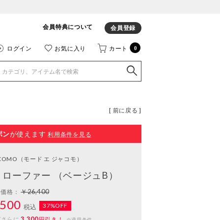
会員特典について
会員登録
ログイン
お気に入り
カート
0
[ 前に戻る ]
ポン
が使えます
利用条件を見る
ACOMO
（モード エ ジャコモ）
ローファー （ベージュB）
￥26,400
常価格：
500
37%OFF
税込
3,300
ばさらに
円引き！
※適用条件