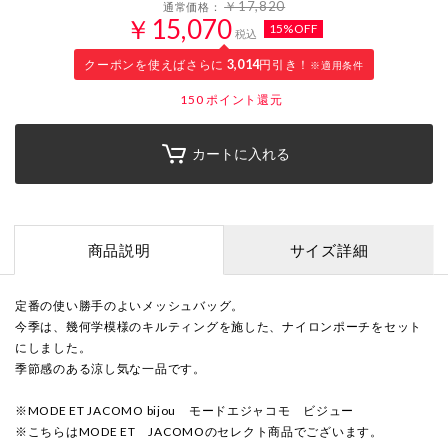
￥17,820
通常価格：
￥15,070
15%OFF
税込
クーポンを使えばさらに
3,014
円引き！
※適用条件
150
ポイント還元
カートに入れる
商品説明
サイズ詳細
定番の使い勝手のよいメッシュバッグ。
今季は、幾何学模様のキルティングを施した、ナイロンポーチをセット
にしました。
季節感のある涼し気な一品です。
※MODE ET JACOMO bijou モードエジャコモ ビジュー
※こちらはMODE ET JACOMOのセレクト商品でございます。