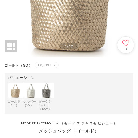
1
/
10
3
ゴールド（GD）
EX/FREE
×
バリエーション
ゴールド
シルバー
ダークシ
（GD）
（SV）
ルバー
（DSV）
（モード エ ジャコモ ビジュー）
MODE ET JACOMO bijou
メッシュバッグ （ゴールド）