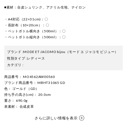
■素材：合皮シュリンク、アクリル生地、ナイロン
・A4対応（22×31cm)：〇
・長財布（10×20cm）：〇
・ペットボトル横向き（500ml）：〇
・ペットボトル縦向き（500ml）：〇
ブランド
:
MODE ET JACOMO bijou
（モード エ ジャコモ ビジュー）
性別タイプ
:
レディース
カテゴリ
:
商品番号
： MO4562AW00560
ブランド商品番号
： MBHT31065 GD
色
： ゴールド（GD）
持ち手の高さ(cm)
： 20.0cm
重さ
： 690.0g
表素材
： 合成皮革
さらに詳しい情報を表示