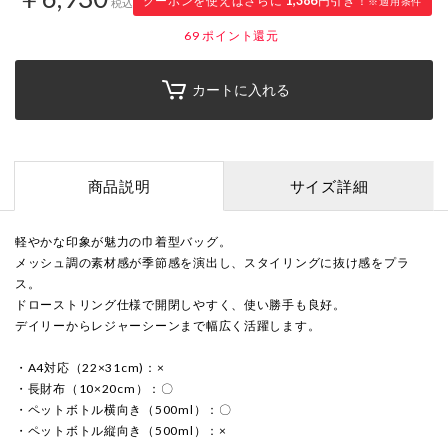
クーポンを使えばさらに
1,386
円引き！
※適用条件
税込
69
ポイント還元
カートに入れる
商品説明
サイズ詳細
軽やかな印象が魅力の巾着型バッグ。
メッシュ調の素材感が季節感を演出し、スタイリングに抜け感をプラ
ス。
ドローストリング仕様で開閉しやすく、使い勝手も良好。
デイリーからレジャーシーンまで幅広く活躍します。
・A4対応（22×31cm)：×
・長財布（10×20cm）：〇
・ペットボトル横向き（500ml）：〇
・ペットボトル縦向き（500ml）：×