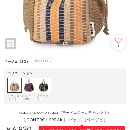
1
/
9
1
ベージュ（BG）
EX/FREE
×
バリエーション
ベージュ
レッド
ブラック
（BG）
（RD）
（BL）
（モードエジャコモ セレクト）
MODE ET JACOMO SELECT
【CONTROL FREAK】 バッグ （ベージュ）
￥6,930