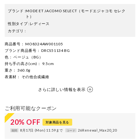
ブランド
:
MODE ET JACOMO SELECT
（モードエジャコモ セレク
ト）
性別タイプ
:
レディース
カテゴリ
:
商品番号
： MO8324AW001105
ブランド商品番号
： DRCS51134 BG
色
： ベージュ（BG）
持ち手の高さ(cm)
： 9.5cm
重さ
： 360.0g
表素材
： その他合成繊維
さらに詳しい情報を表示
ご利用可能なクーポン
20
%
OFF
対象商品を見る
8月17日 (Mon) 11:59まで
26Renewal_Max20_20
期間
コード