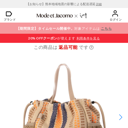
【お知らせ】熊本地域地震の影響による配送遅延
詳細
ブランド
ログイン
【期間限定】タイムセール開催中。
対象アイテムは
こちら
20% OFF
クーポン
が使えます
利用条件を見る
この商品は
返品可能
です