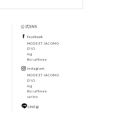
公式SNS
facebook
MODE ET JACOMO
D'ICI
ing
Riz raffinee
instagram
MODE ET JACOMO
D'ICI
ing
Riz raffinee
carino
LINE@