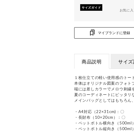
サイズガイド
お気に入
マイブランドに登録
商品説明
サイズ
１枚仕立ての軽い使用感のトー
本体はオリジナル図案のフォトプ
端には差しカラーでメロウ刺繍
夏のコーディネートにピッタリ
メインバッグとしてはもちろん
・A4対応（22×31cm)：〇
・長財布（10×20cm）：〇
・ペットボトル横向き（500ml
・ペットボトル縦向き（500ml