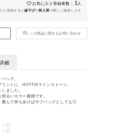
1
お気に入り登録者数：
人
りに登録すると
値下げ
や
再入荷
の際にご連絡します
この商品に関するお問い合わせ
詳細
トバッグ。
リントに、HOTFIXラインストーン。
をしました。
な明るいカラー展開です。
、畳んで持ち歩けばサブバッグとしても◎
）：〇
）：〇