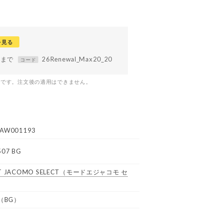
を見る
59まで
26Renewal_Max20_20
コード
つです。注文後の適用はできません。
AW001193
507 BG
T JACOMO SELECT
（モードエジャコモ セ
（BG）