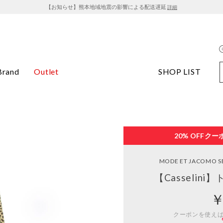
【お知らせ】熊本地域地震の影響による配送遅延
詳細
Brand
Outlet
SHOP LIST
20% OFF
クー
MODE ET JACOMO S
【Casselin
￥
クーポンを使え