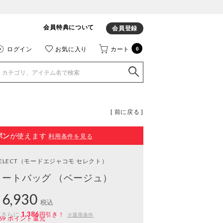
会員特典について
会員登録
ログイン
お気に入り
カート
0
[ 前に戻る ]
ポン
が使えます
利用条件を見る
ELECT
（モードエジャコモ セレクト）
i】トートバッグ （ベージュ）
6,930
税込
1,386
ばさらに
円引き！
※適用条件
69
ポイント還元