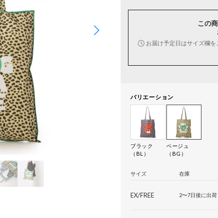
この商
お届け予定日はサイズ欄を
バリエーション
ブラック
ベージュ
（BL）
（BG）
サイズ
在庫
EX/FREE
2〜7日後に出荷