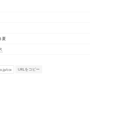
春夏
ス
URLをコピー