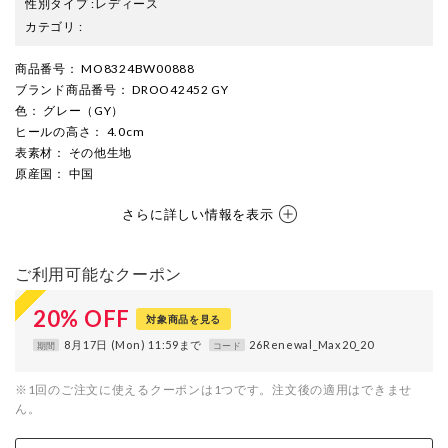
性別タイプ
:
レディース
カテゴリ
:
商品番号
： MO8324BW00888
ブランド商品番号
： DROO42452 GY
色
： グレー（GY）
ヒールの高さ
： 4.0cm
表素材
： その他生地
原産国
： 中国
さらに詳しい情報を表示
ご利用可能なクーポン
20
%
OFF
対象商品を見る
8月17日 (Mon) 11:59まで
26Renewal_Max20_20
期間
コード
※1回のご注文に使えるクーポンは1つです。注文後の適用はできませ
ん。