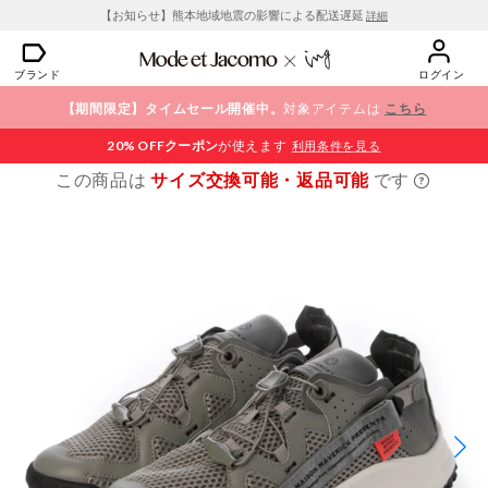
【お知らせ】熊本地域地震の影響による配送遅延
詳細
ブランド
ログイン
【期間限定】タイムセール開催中。
対象アイテムは
こちら
20% OFF
クーポン
が使えます
利用条件を見る
この商品は
サイズ交換可能・返品可能
です