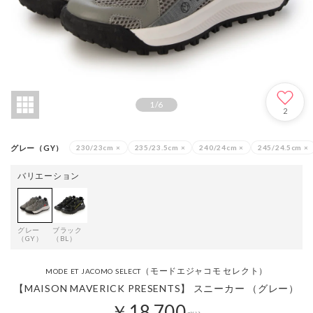
1
/
6
2
グレー（GY）
230/23cm
×
235/23.5cm
×
240/24cm
×
245/24.5cm
×
バリエーション
グレー
ブラック
（GY）
（BL）
（モードエジャコモ セレクト）
MODE ET JACOMO SELECT
【MAISON MAVERICK PRESENTS】 スニーカー （グレー）
￥18,700