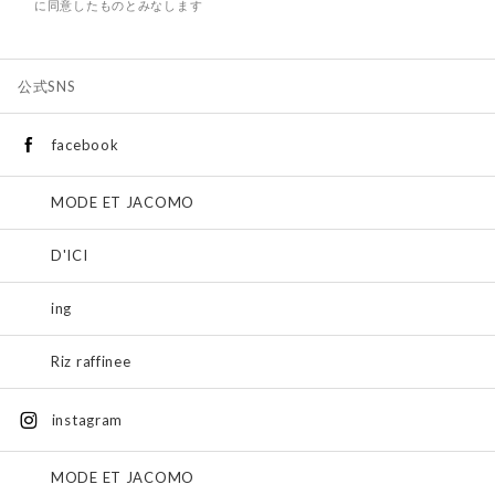
に同意したものとみなします
公式SNS
facebook
MODE ET JACOMO
D'ICI
ing
Riz raffinee
instagram
MODE ET JACOMO