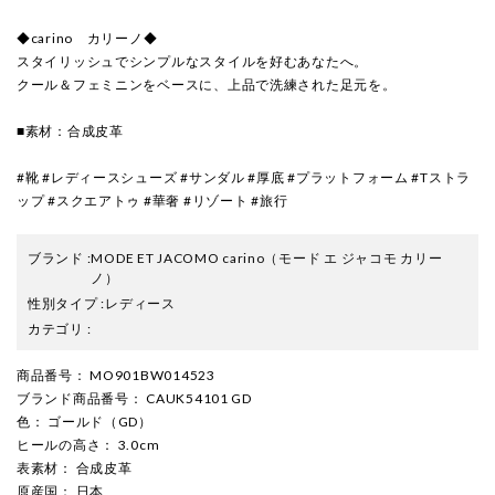
◆carino カリーノ◆
スタイリッシュでシンプルなスタイルを好むあなたへ。
クール＆フェミニンをベースに、上品で洗練された足元を。
■素材：合成皮革
#靴 #レディースシューズ #サンダル #厚底 #プラットフォーム #Tストラ
ップ #スクエアトゥ #華奢 #リゾート #旅行
ブランド
:
MODE ET JACOMO carino
（モード エ ジャコモ カリー
ノ）
性別タイプ
:
レディース
カテゴリ
:
商品番号
： MO901BW014523
ブランド商品番号
： CAUK54101 GD
色
： ゴールド（GD）
ヒールの高さ
： 3.0cm
表素材
： 合成皮革
原産国
： 日本