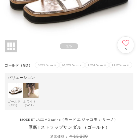
1
/
6
5
ゴールド（GD）
S/22.5cm
×
M/23.5cm
×
L/24.5cm
×
LL/25cm
×
バリエーション
ゴールド
ホワイト
（GD）
（WH）
（モード エ ジャコモ カリーノ）
MODE ET JACOMO carino
厚底Tストラップサンダル （ゴールド）
￥13,200
通常価格：