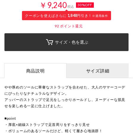
￥9,240
30%OFF
税込
クーポンを使えばさらに
1,848
円引き！
※適用条件
92
ポイント還元
サイズ・色を選ぶ
商品説明
サイズ詳細
やや厚めのソールに華奢なストラップを合わせた、大人のサマーコーデ
にぴったりなナチュラルなデザイン。
アッパーのストラップで足元をしっかりホールドし、ヌーディーな肌見
せを楽しめる一足に仕上げました。
■point
・厚底×細線ストラップで足首周りをすっきり見せ
・ボリュームのあるソールだけど、軽くて履き心地抜群！