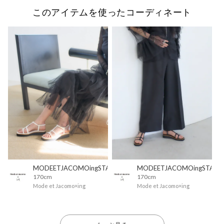
このアイテムを使ったコーディネート
MODEETJACOMOingSTAFF
MODEETJACOMOingSTAFF
170cm
170cm
Mode et Jacomo×ing
Mode et Jacomo×ing