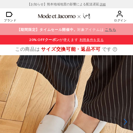
【お知らせ】熊本地域地震の影響による配送遅延
詳細
ブランド
ログイン
【期間限定】タイムセール開催中。
対象アイテムは
こちら
20% OFF
クーポン
が使えます
利用条件を見る
この商品は
サイズ交換可能・返品不可
です