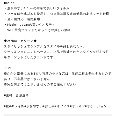
■point
・履きやすい1.5cmの華奢で美しいフォルム
・ソールは合成ゴムを使用し、つま先は滑り止め効果のあるマット仕様
・全天候対応・晴雨兼用
・Made in Japanの高いクオリティ
・WEB限定ブランドだからこその嬉しい価格
◆carino カリーノ◆
スタイリッシュでシンプルなスタイルを好むあなたへ。
クール＆フェミニンをベースに、上品で洗練されたスタイルを好む女性
をターゲットにしたブランドです。
※２E
※かかと部分にある1ミリ程度の小さな穴は、生産工程上発生するもので
あり、不良品ではございません
※完全防水ではございませんのでご注意ください
■素材：合成皮革
#靴#キレイめ#歩きやすい#お仕事#オフィス#オンオフ#オケージョン