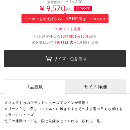
￥14,300
通常価格：
￥9,570
33%OFF
税込
クーポンを使えばさらに
1,914
円引き！
※適用条件
95
ポイント還元
お急ぎ便なら
以内
19時間01分15秒
のお支払いで
8月11日(火)
にお届け
詳細
サイズ・色を選ぶ
商品説明
サイズ詳細
スクエアトゥのフラットシューズでレインが登場！
カリーノらしい美しいフォルムに履きやすさそのまま雨の日でも履ける
フラットシューズ。
毎日の通勤コーデを一段と洗練させてくれる、頼れる一足。