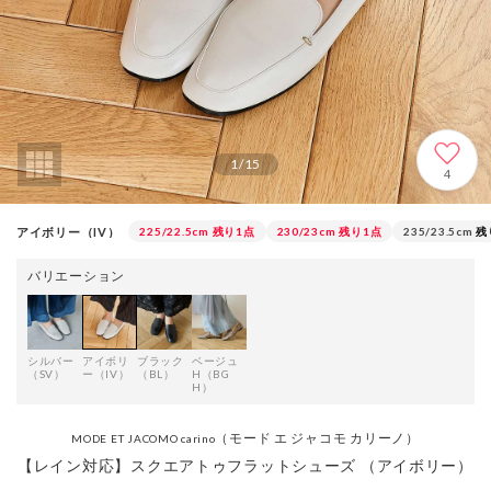
1
/
15
4
アイボリー（IV）
225/22.5cm
残り1点
230/23cm
残り1点
235/23.5cm
残
バリエーション
シルバー
アイボリ
ブラック
ベージュ
（SV）
ー（IV）
（BL）
H（BG
H）
（モード エ ジャコモ カリーノ）
MODE ET JACOMO carino
【レイン対応】スクエアトゥフラットシューズ （アイボリー）