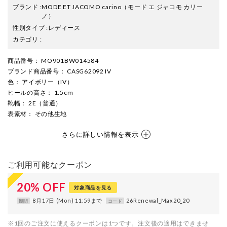
ブランド
:
MODE ET JACOMO carino
（モード エ ジャコモ カリー
ノ）
性別タイプ
:
レディース
カテゴリ
:
商品番号
： MO901BW014584
ブランド商品番号
： CASG62092 IV
色
： アイボリー（IV）
ヒールの高さ
： 1.5cm
靴幅
： 2E（普通）
表素材
： その他生地
さらに詳しい情報を表示
ご利用可能なクーポン
20
%
OFF
対象商品を見る
8月17日 (Mon) 11:59まで
26Renewal_Max20_20
期間
コード
※1回のご注文に使えるクーポンは1つです。注文後の適用はできませ