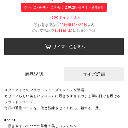
クーポンを使えばさらに
2,002
円引き！
※適用条件
100
ポイント還元
お急ぎ便なら
以内
23時間48分28秒
のお支払いで
8月8日(土)
にお届け
詳細
サイズ・色を選ぶ
商品説明
サイズ詳細
スクエアトゥのフラットシューズでレインが登場！
カリーノらしい美しいフォルムに履きやすさそのまま雨の日でも履ける
フラットシューズ。
毎日の通勤コーデを一段と洗練させてくれる、頼れる一足。
■point
・履きやすい1.5cmの華奢で美しいフォルム