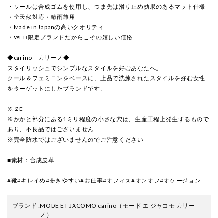
・ソールは合成ゴムを使用し、つま先は滑り止め効果のあるマット仕様
・全天候対応・晴雨兼用
・Made in Japanの高いクオリティ
・WEB限定ブランドだからこその嬉しい価格
◆carino カリーノ◆
スタイリッシュでシンプルなスタイルを好むあなたへ。
クール＆フェミニンをベースに、上品で洗練されたスタイルを好む女性
をターゲットにしたブランドです。
※２E
※かかと部分にある1ミリ程度の小さな穴は、生産工程上発生するもので
あり、不良品ではございません
※完全防水ではございませんのでご注意ください
■素材：合成皮革
#靴#キレイめ#歩きやすい#お仕事#オフィス#オンオフ#オケージョン
ブランド
:
MODE ET JACOMO carino
（モード エ ジャコモ カリー
ノ）