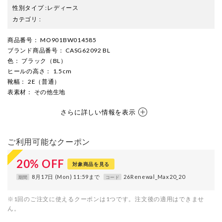
性別タイプ
:
レディース
カテゴリ
:
商品番号
： MO901BW014585
ブランド商品番号
： CASG62092 BL
色
： ブラック（BL）
ヒールの高さ
： 1.5cm
靴幅
： 2E（普通）
表素材
： その他生地
さらに詳しい情報を表示
ご利用可能なクーポン
20
%
OFF
対象商品を見る
8月17日 (Mon) 11:59まで
26Renewal_Max20_20
期間
コード
※1回のご注文に使えるクーポンは1つです。注文後の適用はできませ
ん。