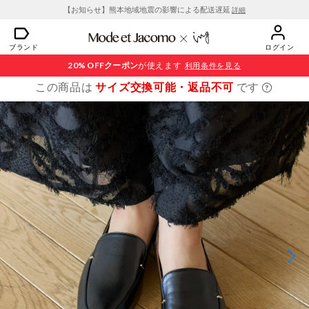
【お知らせ】熊本地域地震の影響による配送遅延
詳細
ブランド
ログイン
20% OFF
クーポン
が使えます
利用条件を見る
この商品は
サイズ交換可能・返品不可
です