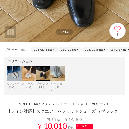
1
/
14
8
ブラック（BL）
225/22.5cm
○
230/23cm
○
235/23.5cm
○
240/24cm
バリエーション
シルバー
アイボリ
ブラック
ベージュ
（SV）
ー（IV）
（BL）
H（BG
H）
（モード エ ジャコモ カリーノ）
MODE ET JACOMO carino
【レイン対応】スクエアトゥフラットシューズ （ブラック）
￥14,300
通常価格：
￥10,010
30%OFF
税込