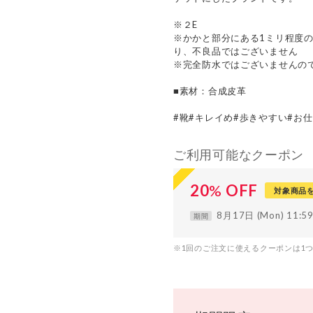
※２E
※かかと部分にある1ミリ程度
り、不良品ではございません
※完全防水ではございませんの
■素材：合成皮革
#靴#キレイめ#歩きやすい#お
ご利用可能なクーポン
20
%
OFF
対象商品
8月17日 (Mon) 11:
期間
※1回のご注文に使えるクーポンは1