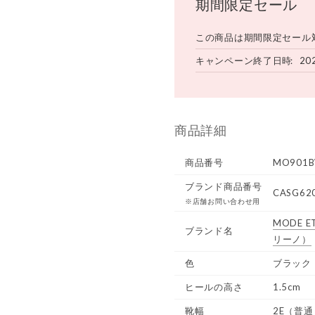
期間限定セール
この商品は期間限定セール
キャンペーン終了日時
20
商品詳細
商品番号
MO901B
ブランド商品番号
CASG620
※店舗お問い合わせ用
MODE ET
ブランド名
リーノ）
色
ブラック
ヒールの高さ
1.5cm
靴幅
2E（普通