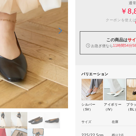
通
￥8,
クーポンを使え
この商品は
サイ
お急ぎ便なら
11時間54分5
バリエーション
シルバー
アイボリー
ブラ
（SV）
（IV）
（BL
サイズ
在庫
225/22.5cm
残り2点