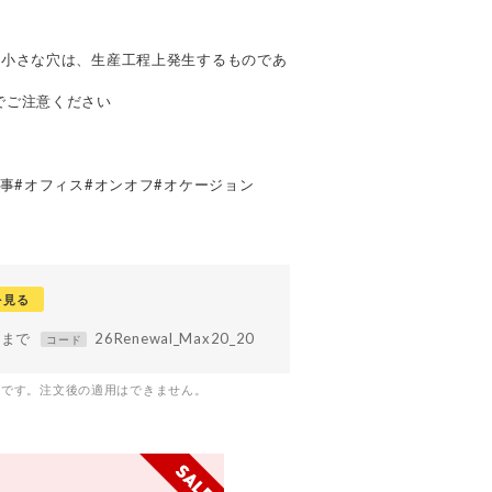
の小さな穴は、生産工程上発生するものであ
でご注意ください
仕事#オフィス#オンオフ#オケージョン
を見る
59まで
26Renewal_Max20_20
コード
つです。注文後の適用はできません。