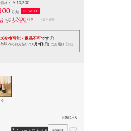
￥13,200
常価格：
800
33%OFF
税込
1,760
ばさらに
円引き！
※適用条件
88
ポイント還元
ズ交換可能・返品不可
です
以内
のお支払いで
8月9日(日)
にお届け
詳細
7秒
ック
）
お気に入り
カートに入れる
店舗在庫