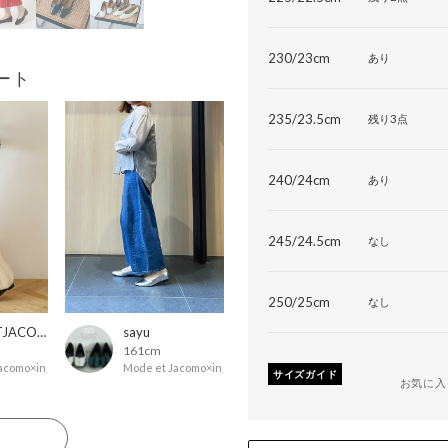
230/23cm
あり
ート
235/23.5cm
残り3点
240/24cm
あり
245/24.5cm
なし
250/25cm
なし
MODEETJACOMOingSTAFF
sayu
161cm
acomo×ing
Mode et Jacomo×ing
サイズガイド
お気に入
る