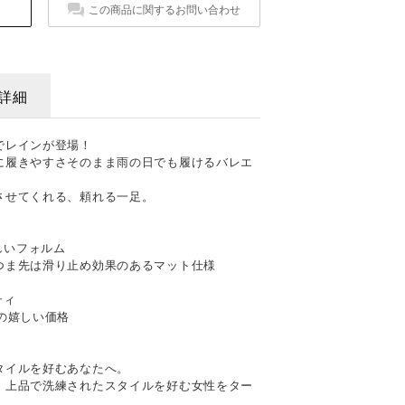
この商品に関するお問い合わせ
詳細
でレインが登場！
に履きやすさそのまま雨の日でも履けるバレエ
させてくれる、頼れる一足。
しいフォルム
つま先は滑り止め効果のあるマット仕様
ティ
の嬉しい価格
タイルを好むあなたへ。
、上品で洗練されたスタイルを好む女性をター