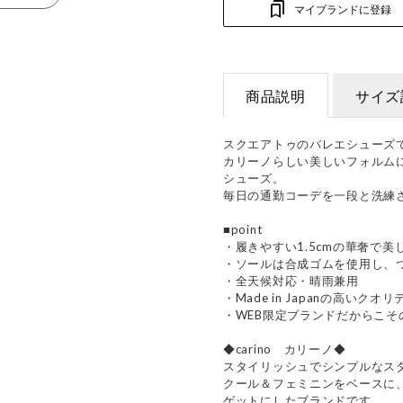
マイブランドに登録
商品説明
サイズ
スクエアトゥのバレエシューズ
カリーノらしい美しいフォルム
シューズ。
毎日の通勤コーデを一段と洗練
■point
・履きやすい1.5cmの華奢で美
・ソールは合成ゴムを使用し、
・全天候対応・晴雨兼用
・Made in Japanの高いクオリ
・WEB限定ブランドだからこそ
◆carino カリーノ◆
スタイリッシュでシンプルなス
クール＆フェミニンをベースに
ゲットにしたブランドです。