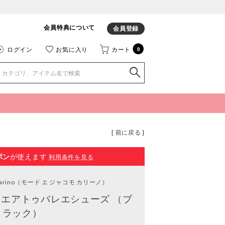
会員特典について
会員登録
ログイン
お気に入り
カート
0
[ 前に戻る ]
ポン
が使えます
利用条件を見る
rino
（モード エ ジャコモ カリーノ）
エアトゥバレエシューズ （ブ
ラック）