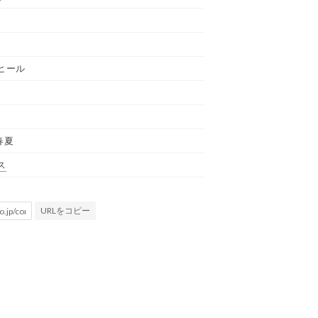
ヒール
春夏
ス
URLをコピー