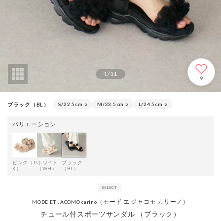
1
/
11
9
ブラック（BL）
S/22.5cm
○
M/23.5cm
○
L/24.5cm
○
バリエーション
ピンク（P
ホワイト
ブラック
K）
（WH）
（BL）
（モード エ ジャコモ カリーノ）
MODE ET JACOMO carino
チュール付スポーツサンダル （ブラック）