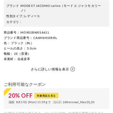
ブランド
:
MODE ET JACOMO carino
（モード エ ジャコモ カリー
ノ）
性別タイプ
:
レディース
カテゴリ
:
商品番号
： MO901BW014611
ブランド商品番号
： CAAM64108 BL
色
： ブラック（BL）
ヒールの高さ
： 5.0cm
靴幅
： 2E（普通）
表素材
： 合成皮革
さらに詳しい情報を表示
ご利用可能なクーポン
20
%
OFF
対象商品を見る
8月17日 (Mon) 11:59まで
26Renewal_Max20_20
期間
コード