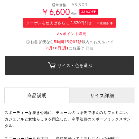
￥9,900
通常価格：
￥6,600
33%OFF
税込
クーポンを使えばさらに
1,320
円引き！
※適用条件
66
ポイント還元
お急ぎ便なら
以内
のお支払いで
5時間15分06秒
8月10日(月)
にお届け
詳細
サイズ・色を選ぶ
商品説明
サイズ詳細
スポーティーな履き心地に、チュールのつま先でほんのりフェミニン。
カジュアルと女性らしさを両立した、今季注目のスポーツミックスサン
ダル。
スニーカーソールを採用し、長時間歩いても疲れにくいのが魅力。