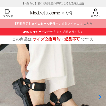
【お知らせ】熊本地域地震の影響による配送遅延
詳細
ブランド
ログイン
【期間限定】タイムセール開催中。
対象アイテムは
こちら
20% OFF
クーポン
が使えます
利用条件を見る
この商品は
サイズ交換可能・返品不可
です