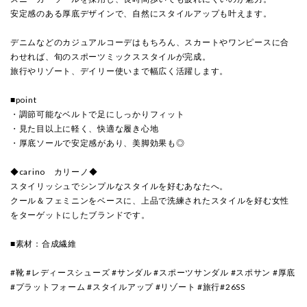
安定感のある厚底デザインで、自然にスタイルアップも叶えます。
デニムなどのカジュアルコーデはもちろん、スカートやワンピースに合
わせれば、旬のスポーツミックススタイルが完成。
旅行やリゾート、デイリー使いまで幅広く活躍します。
■point
・調節可能なベルトで足にしっかりフィット
・見た目以上に軽く、快適な履き心地
・厚底ソールで安定感があり、美脚効果も◎
◆carino カリーノ◆
スタイリッシュでシンプルなスタイルを好むあなたへ。
クール＆フェミニンをベースに、上品で洗練されたスタイルを好む女性
をターゲットにしたブランドです。
■素材：合成繊維
#靴 #レディースシューズ #サンダル #スポーツサンダル #スポサン #厚底
#プラットフォーム #スタイルアップ #リゾート #旅行#26SS