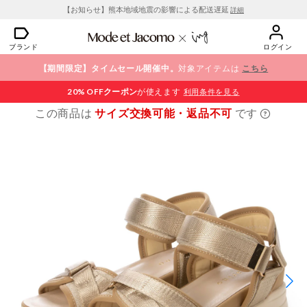
【お知らせ】熊本地域地震の影響による配送遅延
詳細
ブランド
ログイン
【期間限定】タイムセール開催中。
対象アイテムは
こちら
20% OFF
クーポン
が使えます
利用条件を見る
この商品は
サイズ交換可能・返品不可
です