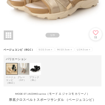
1
/
9
11
ベージュコンビ（BGC）
S/22.5cm
×
M/23.5cm
×
L/24.5cm
×
バリエーション
ベージュ
グレー
ブラック
コンビ
（GY）
（BL）
（BGC）
（モード エ ジャコモ カリーノ）
MODE ET JACOMO carino
厚底クロスベルトスポーツサンダル （ベージュコンビ）