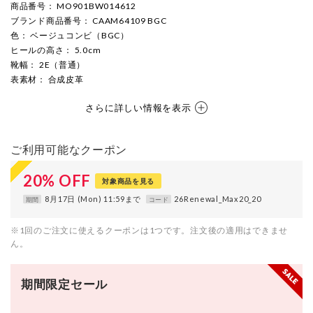
商品番号
： MO901BW014612
ブランド商品番号
： CAAM64109 BGC
色
： ベージュコンビ（BGC）
ヒールの高さ
： 5.0cm
靴幅
： 2E（普通）
表素材
： 合成皮革
さらに詳しい情報を表示
ご利用可能なクーポン
20
%
OFF
対象商品を見る
8月17日 (Mon) 11:59まで
26Renewal_Max20_20
期間
コード
※1回のご注文に使えるクーポンは1つです。注文後の適用はできませ
ん。
期間限定セール