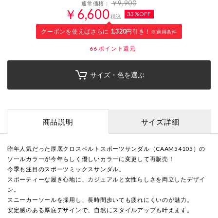
￥9,900
通常価格：
￥6,600
33%OFF
税込
クーポンを使えばさらに
1,320
円引き！
※適用条件
66
ポイント還元
サイズ・色を選ぶ
商品説明
サイズ詳細
昨年人気だった厚底クロスベルトスポーツサンダル（CAAM54105）の
ソールカラーが今年らしく優しいカラーに変更して再販売！
今季も注目のスポーツミックスサンダル。
スポーティーな履き心地に、カジュアルと女性らしさを両立したデザイ
ン。
スニーカーソールを採用し、長時間歩いても疲れにくいのが魅力。
安定感のある厚底デザインで、自然にスタイルアップも叶えます。