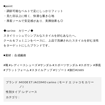
■point
・調節可能なベルトで足にしっかりフィット
・見た目以上に軽く、快適な履き心地
・厚底ソールで安定感があり、美脚効果も◎
◆carino カリーノ◆
スタイリッシュでシンプルなスタイルを好むあなたへ。
クール＆フェミニンをベースに、上品で洗練されたスタイルを好む女性
をターゲットにしたブランドです。
■素材：合成繊維
#靴 #レディースシューズ #サンダル #スポーツサンダル #スポサン #厚底
#プラットフォーム #スタイルアップ #リゾート #旅行#26SS
ブランド
:
MODE ET JACOMO carino
（モード エ ジャコモ カリー
ノ）
性別タイプ
:
レディース
カテゴリ
: