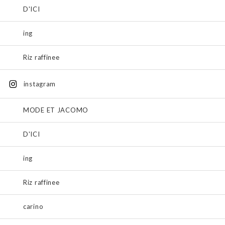
D'ICI
ing
Riz raffinee
instagram
MODE ET JACOMO
D'ICI
ing
Riz raffinee
carino