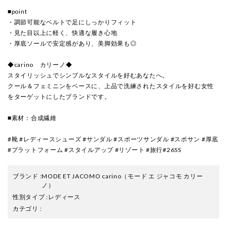
■point
・調節可能なベルトで足にしっかりフィット
・見た目以上に軽く、快適な履き心地
・厚底ソールで安定感があり、美脚効果も◎
◆carino カリーノ◆
スタイリッシュでシンプルなスタイルを好むあなたへ。
クール＆フェミニンをベースに、上品で洗練されたスタイルを好む女性
をターゲットにしたブランドです。
■素材：合成繊維
#靴 #レディースシューズ #サンダル #スポーツサンダル #スポサン #厚底
#プラットフォーム #スタイルアップ #リゾート #旅行#26SS
ブランド
:
MODE ET JACOMO carino
（モード エ ジャコモ カリー
ノ）
性別タイプ
:
レディース
カテゴリ
: