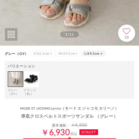
1
/
11
13
グレー（GY）
S/22.5cm
×
M/23.5cm
×
L/24.5cm
○
バリエーション
グレー
ブラック
（GY）
（BL）
（モード エ ジャコモ カリーノ）
MODE ET JACOMO carino
厚底クロスベルトスポーツサンダル （グレー）
￥9,900
通常価格：
￥6,930
30%OFF
税込