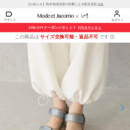
【お知らせ】熊本地域地震の影響による配送遅延
詳細
ブランド
ログイン
20% OFF
クーポン
が使えます
利用条件を見る
この商品は
サイズ交換可能・返品不可
です