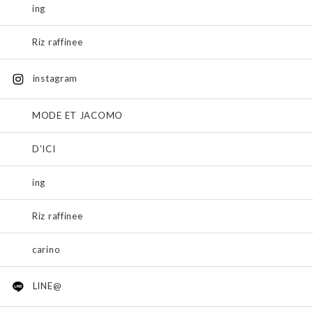
ing
Riz raffinee
instagram
MODE ET JACOMO
D'ICI
ing
Riz raffinee
carino
LINE@