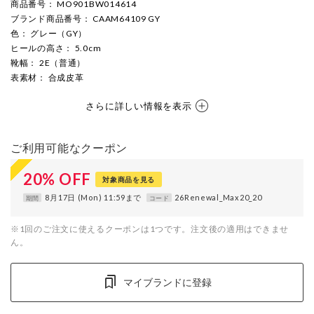
商品番号
： MO901BW014614
ブランド商品番号
： CAAM64109 GY
色
： グレー（GY）
ヒールの高さ
： 5.0cm
靴幅
： 2E（普通）
表素材
： 合成皮革
さらに詳しい情報を表示
ご利用可能なクーポン
20
%
OFF
対象商品を見る
8月17日 (Mon) 11:59まで
26Renewal_Max20_20
期間
コード
※1回のご注文に使えるクーポンは1つです。注文後の適用はできませ
ん。
マイブランドに登録