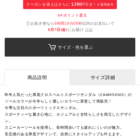
クーポンを使えばさらに
1,386
円引き！
※適用条件
69
ポイント還元
お急ぎ便なら
以内
のお支払いで
6時間18分08秒
8月7日(金)
にお届け
詳細
サイズ・色を選ぶ
商品説明
サイズ詳細
昨年人気だった厚底クロスベルトスポーツサンダル（CAAM54105）の
ソールカラーが今年らしく優しいカラーに変更して再販売！
今季も注目のスポーツミックスサンダル。
スポーティーな履き心地に、カジュアルと女性らしさを両立したデザイ
ン。
スニーカーソールを採用し、長時間歩いても疲れにくいのが魅力。
安定感のある厚底デザインで、自然にスタイルアップも叶えます。