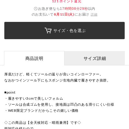
121
ポイント還元
お急ぎ便なら
以内
17時間08分28秒
のお支払いで
8月11日(火)
にお届け
詳細
サイズ・色を選ぶ
商品説明
サイズ詳細
厚底だけど、軽くてソールの返りが良いコインローファー。
なおかつインソール下にもスポンジ生地内臓で履きやすさ抜群。
■point
・履きやすい3cmで美しいフォルム
・ソールは合成ゴムを使用し、接地面は凹凸のある滑りにくい仕様
・WEB限定ブランドだからこその嬉しい価格
◇この商品は【全天候対応・晴雨兼用】です◇
雨対応仕様なので、