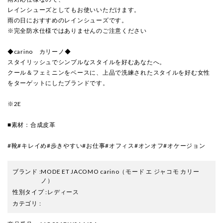
レインシューズとしてもお使いいただけます。
雨の日におすすめのレインシューズです。
※完全防水仕様ではありませんのご注意ください
◆carino カリーノ◆
スタイリッシュでシンプルなスタイルを好むあなたへ。
クール＆フェミニンをベースに、上品で洗練されたスタイルを好む女性
をターゲットにしたブランドです。
※2E
■素材：合成皮革
#靴#キレイめ#歩きやすい#お仕事#オフィス#オンオフ#オケージョン
ブランド
:
MODE ET JACOMO carino
（モード エ ジャコモ カリー
ノ）
性別タイプ
:
レディース
カテゴリ
: