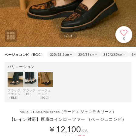
1
/
13
0
ベージュコンビ（BGC）
225/22.5cm
○
230/23cm
○
235/23.5cm
○
24
バリエーション
ブラック
ブラック
ベージュ
エナメル
（BL）
コンビ
（BLE）
（BGC）
（モード エ ジャコモ カリーノ）
MODE ET JACOMO carino
【レイン対応】厚底コインローファー （ベージュコンビ）
￥12,100
税込