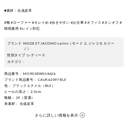
■素材：合成皮革
#靴 #ローファー #キレイめ #歩きやすい #お仕事 #オフィス #オンオフ #
晴雨兼用 #レイン対応
ブランド
:
MODE ET JACOMO carino
（モード エ ジャコモ カリー
ノ）
性別タイプ
:
レディース
カテゴリ
:
商品番号
： MO901BW014626
ブランド商品番号
： CAUK62097 BLE
色
： ブラックエナメル（BLE）
ヒールの高さ
： 2.0cm
靴幅
： 2E（普通）
表素材
： 合成皮革
さらに詳しい情報を表示