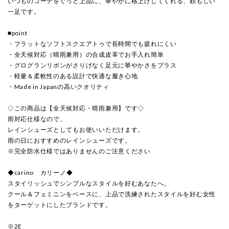
いつものコーデをぐっと上品に、華やかに格上げしてくれる、頼もしい
一足です。
■point
・フラットなソフトスクエアトゥで長時間でも疲れにくい
・全天候対応（晴雨兼用）の合成皮革でお手入れ簡単
・グログランリボンがさりげなく足元に華やかさをプラス
・軽量＆柔軟性のある設計で快適な履き心地
・Made in Japanの高いクオリティ
◇この商品は【全天候対応・晴雨兼用】です◇
雨対応仕様なので、
レインシューズとしてもお使いいただけます。
雨の日におすすめのレインシューズです。
※完全防水仕様ではありませんのご注意ください
◆carino カリーノ◆
スタイリッシュでシンプルなスタイルを好むあなたへ。
クール＆フェミニンをベースに、上品で洗練されたスタイルを好む女性
をターゲットにしたブランドです。
※2E