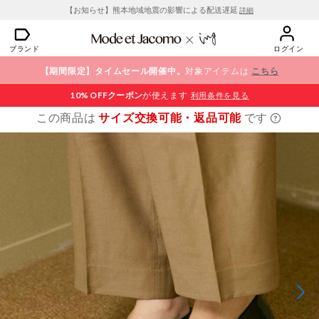
【お知らせ】熊本地域地震の影響による配送遅延
詳細
ブランド
ログイン
【期間限定】タイムセール開催中。
対象アイテムは
こちら
10% OFF
クーポン
が使えます
利用条件を見る
この商品は
サイズ交換可能・返品可能
です