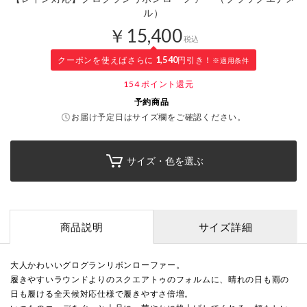
ル）
￥15,400
税込
クーポンを使えばさらに
1,540
円引き！
※適用条件
154
ポイント還元
予約商品
お届け予定日はサイズ欄をご確認ください。
サイズ・色を選ぶ
商品説明
サイズ詳細
大人かわいいグログランリボンローファー。
履きやすいラウンドよりのスクエアトゥのフォルムに、晴れの日も雨の
日も履ける全天候対応仕様で履きやすさ倍増。