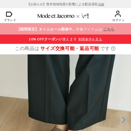
【お知らせ】熊本地域地震の影響による配送遅延
詳細
ブランド
ログイン
【期間限定】タイムセール開催中。
対象アイテムは
こちら
10% OFF
クーポン
が使えます
利用条件を見る
この商品は
サイズ交換可能・返品可能
です