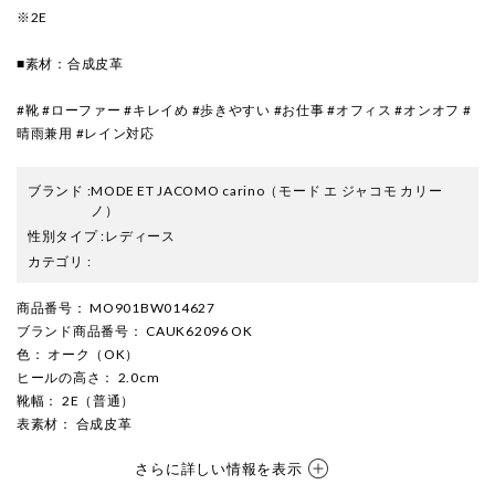
※2E
■素材：合成皮革
#靴 #ローファー #キレイめ #歩きやすい #お仕事 #オフィス #オンオフ #
晴雨兼用 #レイン対応
ブランド
:
MODE ET JACOMO carino
（モード エ ジャコモ カリー
ノ）
性別タイプ
:
レディース
カテゴリ
:
商品番号
： MO901BW014627
ブランド商品番号
： CAUK62096 OK
色
： オーク（OK）
ヒールの高さ
： 2.0cm
靴幅
： 2E（普通）
表素材
： 合成皮革
さらに詳しい情報を表示