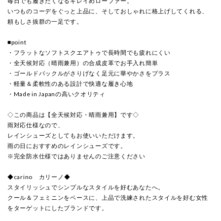
毎日でも履きたくなるキレイめローファー。
いつものコーデをぐっと上品に、そしておしゃれに格上げしてくれる、
頼もしさ抜群の一足です。
■point
・フラットなソフトスクエアトゥで長時間でも疲れにくい
・全天候対応（晴雨兼用）の合成皮革でお手入れ簡単
・ゴールドバックルがさりげなく足元に華やかさをプラス
・軽量＆柔軟性のある設計で快適な履き心地
・Made in Japanの高いクオリティ
◇この商品は【全天候対応・晴雨兼用】です◇
雨対応仕様なので、
レインシューズとしてもお使いいただけます。
雨の日におすすめのレインシューズです。
※完全防水仕様ではありませんのご注意ください
◆carino カリーノ◆
スタイリッシュでシンプルなスタイルを好むあなたへ。
クール＆フェミニンをベースに、上品で洗練されたスタイルを好む女性
をターゲットにしたブランドです。