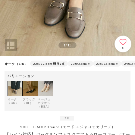
1
/
15
0
オーク（OK）
225/22.5cm
残り2点
230/23cm
○
235/23.5cm
○
240/2
バリエーション
オーク
ブラック
ベージュ
（OK）
（BL）
カタオシ
（BGA）
（モード エ ジャコモ カリーノ）
MODE ET JACOMO carino
【レイン対応】バックルソフトスクエアトゥローファー （オー