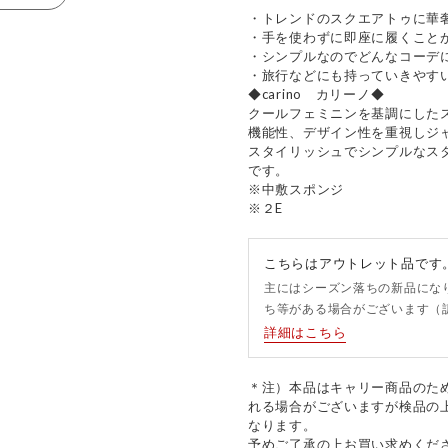
・トレンドのスクエアトゥに華
・手を使わずに即座に履くこと
・シンプルなのでどんなコーデ
・旅行などにも持っていきやす
◆carino カリーノ◆
クールフェミニンを基調にした
機能性、デザイン性を重視しジ
スタイリッシュでシンプルなス
です。
※中敷スポンジ
※２E
こちらはアウトレット品です
主にはシーズン落ちの新品にな
ち等がある場合がございます（
詳細はこちら
＊注）本品はキャリー商品のた
れる場合がございますが検品の
なります。
予めご了承の上お買い求めくだ