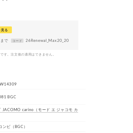
を見る
59まで
26Renewal_Max20_20
コード
つです。注文後の適用はできません。
W14309
081 BGC
 JACOMO carino
（モード エ ジャコモ カ
コンビ（BGC）