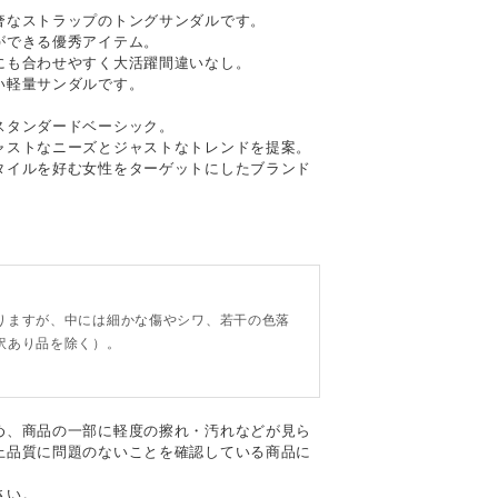
奢なストラップのトングサンダルです。
ができる優秀アイテム。
にも合わせやすく大活躍間違いなし。
い軽量サンダルです。
スタンダードベーシック。
ャストなニーズとジャストなトレンドを提案。
タイルを好む女性をターゲットにしたブランド
。
りますが、中には細かな傷やシワ、若干の色落
訳あり品を除く）。
め、商品の一部に軽度の擦れ・汚れなどが見ら
上品質に問題のないことを確認している商品に
さい。