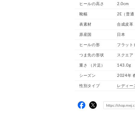
ヒールの高さ
2.0cm
靴幅
2E（普通
表素材
合成皮革
原産国
日本
ヒールの形
フラット
つま先の形状
スクエア
重さ
（片足）
143.0g
シーズン
2024年 
性別タイプ
レディー