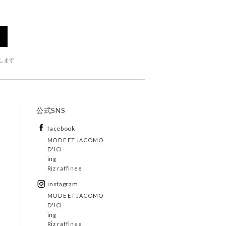
します
公式SNS
facebook
MODE ET JACOMO
D'ICI
ing
Riz raffinee
instagram
MODE ET JACOMO
D'ICI
ing
Riz raffinee