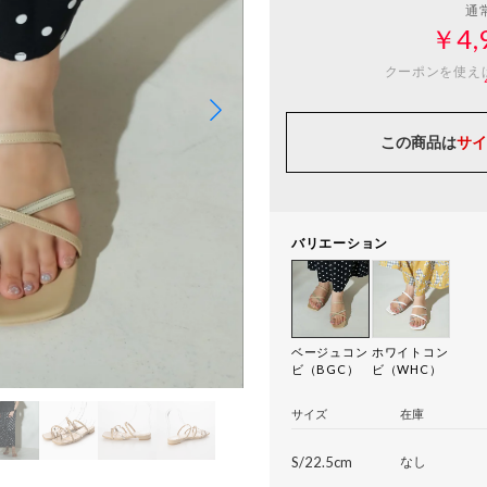
通
￥4,
クーポンを使え
この商品は
サイ
バリエーション
ベージュコン
ホワイトコン
ビ（BGC）
ビ（WHC）
サイズ
在庫
S/22.5cm
なし