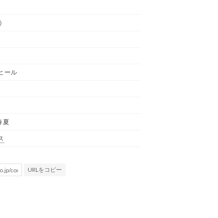
）
ヒール
春夏
ス
URLをコピー