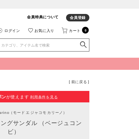
会員特典について
会員登録
ログイン
お気に入り
カート
0
[ 前に戻る ]
ポン
が使えます
利用条件を見る
rino
（モード エ ジャコモ カリーノ）
ングサンダル （ベージュコン
ビ）