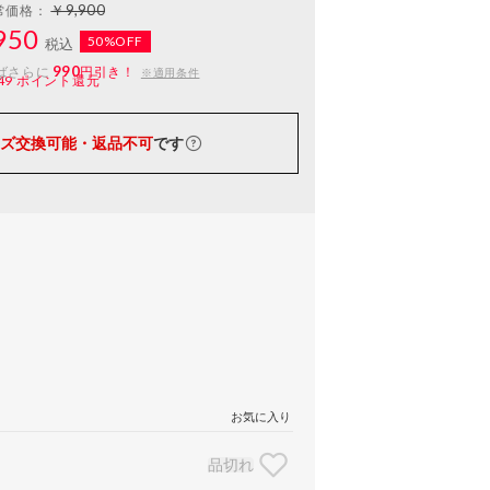
￥9,900
常価格：
950
50%OFF
税込
990
ばさらに
円引き！
※適用条件
49
ポイント還元
ズ交換可能・返品不可
です
お気に入り
品切れ