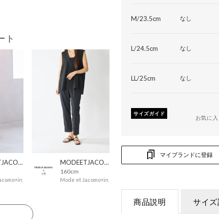
M/23.5cm
なし
ート
L/24.5cm
なし
LL/25cm
なし
サイズガイド
お気に入
マイブランドに登録
MODEETJACOMOingSTAFF
MODEETJACOMOingSTAFF
160cm
acomo×ing
Mode et Jacomo×ing
商品説明
サイズ
る