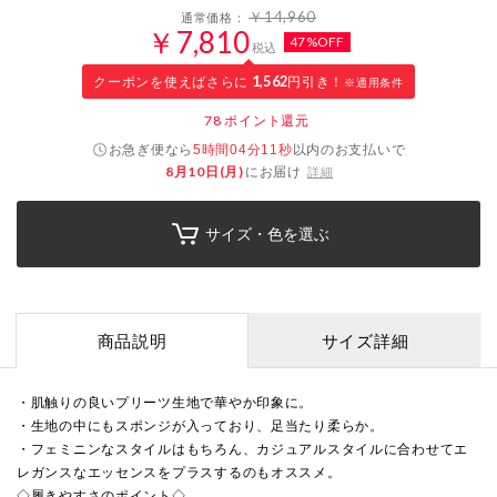
￥14,960
通常価格：
￥7,810
47%OFF
税込
クーポンを使えばさらに
1,562
円引き！
※適用条件
78
ポイント還元
お急ぎ便なら
以内
のお支払いで
5時間04分10秒
8月10日(月)
にお届け
詳細
サイズ・色を選ぶ
商品説明
サイズ詳細
・肌触りの良いプリーツ生地で華やか印象に。
・生地の中にもスポンジが入っており、足当たり柔らか。
・フェミニンなスタイルはもちろん、カジュアルスタイルに合わせてエ
レガンスなエッセンスをプラスするのもオススメ。
◇履きやすさのポイント◇