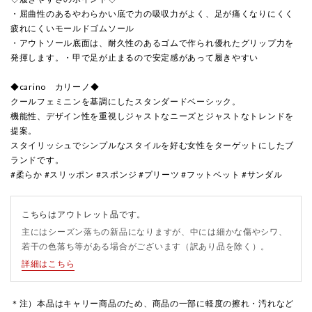
・屈曲性のあるやわらかい底で力の吸収力がよく、足が痛くなりにくく
疲れにくいモールドゴムソール
・アウトソール底面は、耐久性のあるゴムで作られ優れたグリップ力を
発揮します。・甲で足が止まるので安定感があって履きやすい
◆carino カリーノ◆
クールフェミニンを基調にしたスタンダードベーシック。
機能性、デザイン性を重視しジャストなニーズとジャストなトレンドを
提案。
スタイリッシュでシンプルなスタイルを好む女性をターゲットにしたブ
ランドです。
#柔らか #スリッポン #スポンジ #プリーツ #フットベット #サンダル
こちらはアウトレット品です。
主にはシーズン落ちの新品になりますが、中には細かな傷やシワ、
若干の色落ち等がある場合がございます（訳あり品を除く）。
詳細はこちら
＊注）本品はキャリー商品のため、商品の一部に軽度の擦れ・汚れなど