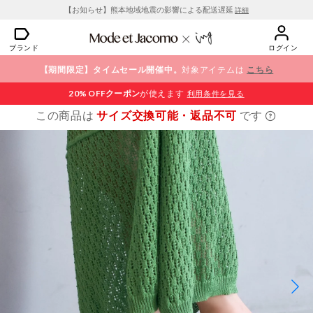
【お知らせ】熊本地域地震の影響による配送遅延
詳細
ブランド
ログイン
【期間限定】タイムセール開催中。
対象アイテムは
こちら
20% OFF
クーポン
が使えます
利用条件を見る
この商品は
サイズ交換可能・返品不可
です