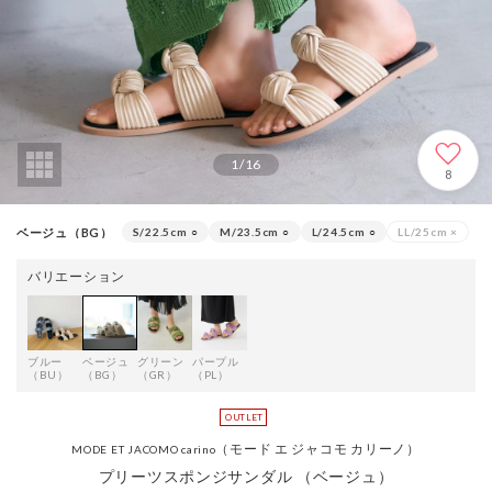
1
/
16
8
ベージュ（BG）
S/22.5cm
○
M/23.5cm
○
L/24.5cm
○
LL/25cm
×
バリエーション
ブルー
ベージュ
グリーン
パープル
（BU）
（BG）
（GR）
（PL）
（モード エ ジャコモ カリーノ）
MODE ET JACOMO carino
プリーツスポンジサンダル （ベージュ）