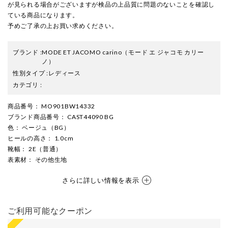
が見られる場合がございますが検品の上品質に問題のないことを確認し
ている商品になります。
予めご了承の上お買い求めください。
ブランド
:
MODE ET JACOMO carino
（モード エ ジャコモ カリー
ノ）
性別タイプ
:
レディース
カテゴリ
:
商品番号
： MO901BW14332
ブランド商品番号
： CAST44090 BG
色
： ベージュ（BG）
ヒールの高さ
： 1.0cm
靴幅
： 2E（普通）
表素材
： その他生地
さらに詳しい情報を表示
ご利用可能なクーポン