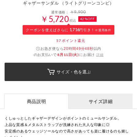
ギャザーサンダル （ライトグリーンコンビ）
￥9,900
通常価格：
￥5,720
42%OFF
税込
クーポンを使えばさらに
1,716
円引き！
※適用条件
57
ポイント還元
お急ぎ便なら
以内
20時間49分48秒
のお支払いで
8月11日(火)
にお届け
詳細
サイズ・色を選ぶ
商品説明
サイズ詳細
くしゅっとしたギャザーデザインがポイントのミュールサンダル。
上品な質感＆メタルストラップが洗練された大人な印象に◎
安定感のあるウェッジソールなので高さがあっても楽に履けるのも嬉し