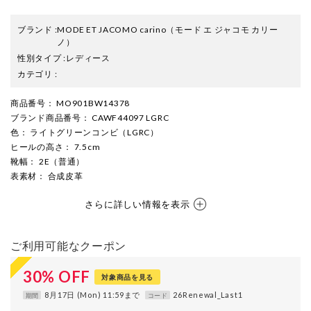
ブランド
:
MODE ET JACOMO carino
（モード エ ジャコモ カリー
ノ）
性別タイプ
:
レディース
カテゴリ
:
商品番号
： MO901BW14378
ブランド商品番号
： CAWF44097 LGRC
色
： ライトグリーンコンビ（LGRC）
ヒールの高さ
： 7.5cm
靴幅
： 2E（普通）
表素材
： 合成皮革
さらに詳しい情報を表示
ご利用可能なクーポン
30
%
OFF
対象商品を見る
8月17日 (Mon) 11:59まで
26Renewal_Last1
期間
コード