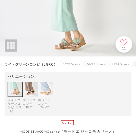
1
/
10
11
ライトグリーンコンビ（LGRC）
S/22.5cm
×
M/23.5cm
×
L/24.5cm
×
バリエーション
ライトグ
ブラック
ホワイト
リーンコ
コンビ
コンビ
ンビ（LG
（BLC）
（WHC）
RC）
（モード エ ジャコモ カリーノ）
MODE ET JACOMO carino