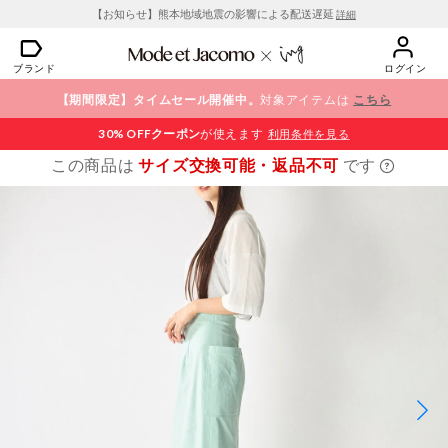
【お知らせ】熊本地域地震の影響による配送遅延
詳細
ブランド
ログイン
【期間限定】タイムセール開催中。
対象アイテムは
こちら
30% OFF
クーポン
が使えます
利用条件を見る
この商品は
サイズ交換可能・返品不可
です