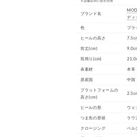
※店舗お問い合わせ用
MOD
ブランド名
ディ
色
ブラ
ヒールの高さ
7.5c
筒丈(cm)
9.0c
筒周り(cm)
21.0
表素材
本革
原産国
中国
プラットフォームの
2.5c
高さ(cm)
ヒールの形
ウェ
つま先の形状
ラウ
クロージング
ベル