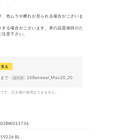
て
ワ、色ムラや擦れが見られる場合がございま
りする場合がございます。革の品質保持のた
ご注意下さい。
を見る
59まで
26Renewal_Max20_20
コード
つです。注文後の適用はできません。
02BW013736
59226 BL