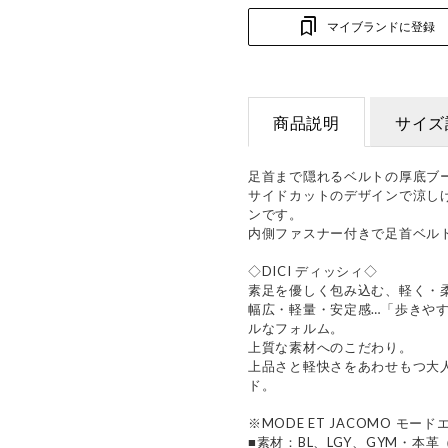
マイブランドに登録
商品説明
サイズ
足首まで隠れるベルトの厚底ブ
サイドカットのデザインで涼し
ンです。
内側ファスナー付きで足首ベル
◇DICI ディッシィ◇
素足を優しく包み込む、軽く・
幅広・軽量・安定感…「歩きや
ルなフォルム。
上質な素材へのこだわり。
上品さと軽快さをあわせもつ大
ド。
※MODE ET JACOMO モード
■素材：BL、LGY、GYM・本