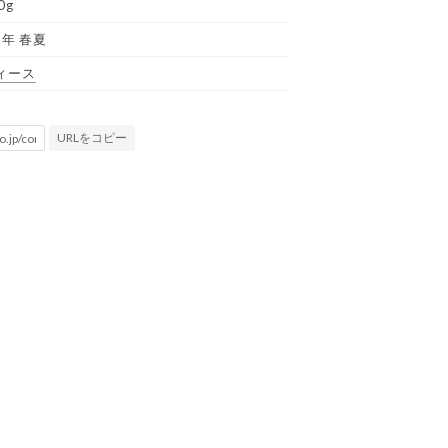
0g
5年 春夏
ィース
URLをコピー