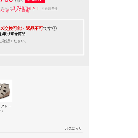
税込
3,740
ばさらに
円引き！
※適用条件
187
ポイント還元
ズ交換可能・返品不可
です
お取り寄せ商品
ご確認ください。
トグレー
Y）
お気に入り