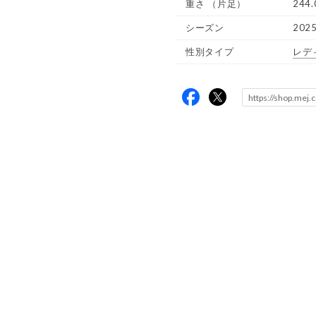
重さ
（片足）
244.
シーズン
202
性別タイプ
レデ