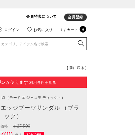
会員特典について
会員登録
ログイン
お気に入り
カート
0
[ 前に戻る ]
ポン
が使えます
利用条件を見る
ICI
（モード エ ジャコモ ディッシィ）
エッジブーツサンダル （ブラ
ック）
￥27,500
常価格：
700
32%OFF