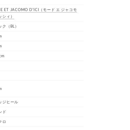
E ET JACOMO D'ICI
（モード エ ジャコモ
ッシィ）
ック（BL）
m
m
cm
m
ッジヒール
ンド
クロ