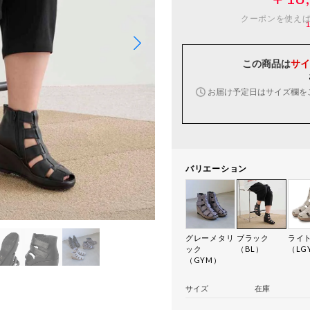
クーポンを使え
この商品は
サイ
お届け予定日はサイズ欄を
バリエーション
グレーメタリ
ブラック
ライ
ック
（BL）
（LG
（GYM）
サイズ
在庫