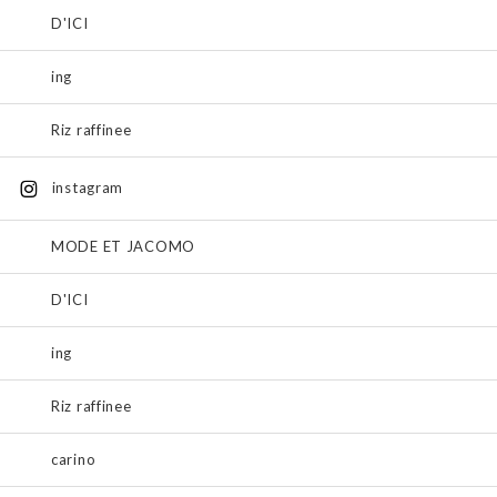
D'ICI
ing
Riz raffinee
instagram
MODE ET JACOMO
D'ICI
ing
Riz raffinee
carino