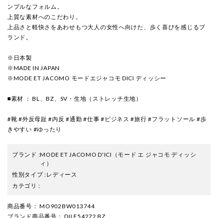
ンプルなフォルム。
上質な素材へのこだわり。
上品さと軽快さをあわせもつ大人の女性へ向けた、歩く喜びを感じるブ
ランド。
※日本製
※MADE IN JAPAN
※MODE ET JACOMO モードエジャコモ DICI ディッシー
■素材 ： BL、BZ、SV・生地（ストレッチ生地）
#靴 #外反母趾 #内反 #通勤 #仕事 #ビジネス #旅行 #フラットソール #歩
きやすい #ゆったり
ブランド
:
MODE ET JACOMO D'ICI
（モード エ ジャコモ ディッシ
ィ）
性別タイプ
:
レディース
カテゴリ
:
商品番号
： MO902BW013744
ブランド商品番号
： DILF54272 BZ