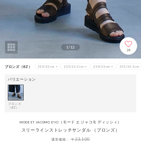
1
/
12
24
ブロンズ（BZ）
220/22cm
×
225/22.5cm
×
230/23cm
×
235/23.5cm
バリエーション
ブロンズ
（BZ）
（モード エ ジャコモ ディッシィ）
MODE ET JACOMO D'ICI
スリーラインストレッチサンダル （ブロンズ）
￥23,100
通常価格：