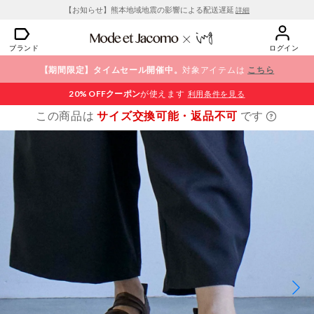
【お知らせ】熊本地域地震の影響による配送遅延
詳細
ブランド
ログイン
【期間限定】タイムセール開催中。
対象アイテムは
こちら
20% OFF
クーポン
が使えます
利用条件を見る
この商品は
サイズ交換可能・返品不可
です