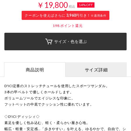
￥19,800
14%OFF
税込
クーポンを使えばさらに
3,960
円引き！
※適用条件
198
ポイント還元
サイズ・色を選ぶ
商品説明
サイズ詳細
D'ICI定番のストレッチチュールを使用したスポーツサンダル。
3本の甲ベルトで優しくホールドします。
ボリュームソールでエイジレスな印象に。
フットベットの中底でクッション性に優れています。
◇D'ICI ディッシィ◇
素足を優しく包み込む、軽く・柔らかい履き心地。
幅広・軽量・安定感…「歩きやすい」を叶える、ゆるやかで、自由で、シ