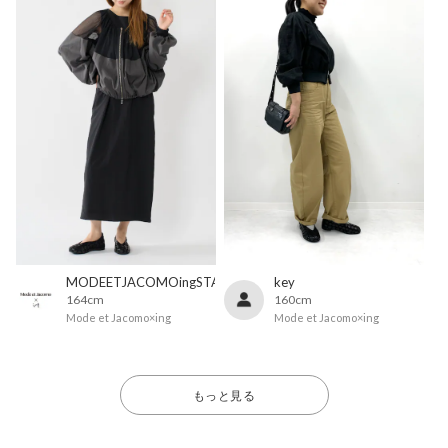
MODEETJACOMOingSTAFF
key
164cm
160cm
Mode et Jacomo×ing
Mode et Jacomo×ing
もっと見る