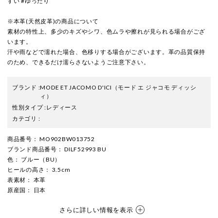
すい #ゆったり
※本革(天然皮革)の商品について
素材の特性上、多少のキズやシワ、色ムラや擦れが見られる場合がござ
います。
汗や雨などで濡れた場合、色移りする場合がございます。革の品質保持
のため、できるだけ濡らさないようご注意下さい。
ブランド
:
MODE ET JACOMO D'ICI
（モード エ ジャコモ ディッシ
ィ）
性別タイプ
:
レディース
カテゴリ
:
商品番号
： MO902BW013752
ブランド商品番号
： DILF52993 BU
色
： ブルー（BU）
ヒールの高さ
： 3.5cm
表素材
： 本革
原産国
： 日本
さらに詳しい情報を表示