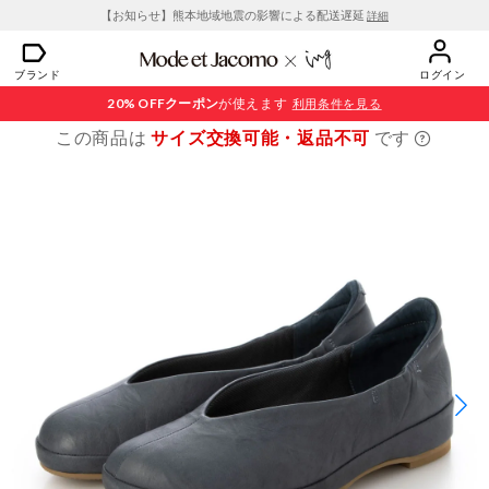
【お知らせ】熊本地域地震の影響による配送遅延
詳細
ブランド
ログイン
20% OFF
クーポン
が使えます
利用条件を見る
この商品は
サイズ交換可能・返品不可
です