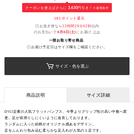
クーポンを使えばさらに
3,630
円引き！
※適用条件
181
ポイント還元
お急ぎ便なら
以内
12時間29分42秒
のお支払いで
8月8日(土)
にお届け
詳細
一部お取り寄せ商品
お届け予定日はサイズ欄をご確認ください。
サイズ・色を選ぶ
商品説明
サイズ詳細
D'ICI定番の人気フラットパンプス、今季よりグリップ性の高い中敷へ変
更。足が前滑りしにくいように改良しております。
ランダムに入った絵柄がオリジナル感あるデザイン。
足をふんわり包み込む柔らかな足入れが人気の１足です。