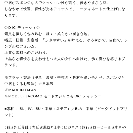
中底がスポンジなのでクッション性が高く、歩きやすさも◎。
しなやかで快適、個性が光るアイテムで、コーディネートの仕上げにな
ります。
◇D'ICI ディッシィ◇
素足を優しく包み込む、軽く・柔らかい履き心地。
幅広・軽量・安定感…「歩きやすい」を叶える、ゆるやかで、自由で、シ
ンプルなフォルム。
上質な素材へのこだわり。
上品さと軽快さをあわせもつ大人の女性へ向けた、歩く喜びを感じるブ
ランド。
※プラット製法（甲革・裏材・中敷き・巻材を縫い合わせ、スポンジと
中底をくるむ製法）※日本製
※MADE IN JAPAN
※MODE ET JACOMO モードエジャコモ DICI ディッシー
■素材 ： BL、IV、BU・本革（ステア）／BLA・本革（ピッグドットプリ
ント）
#靴 #外反母趾 #内反 #通勤 #仕事 #ビジネス #旅行 #ローヒール #歩きや