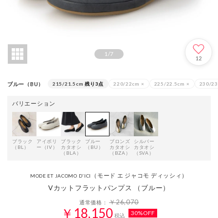
1
/
7
12
ブルー（BU）
215/21.5cm
残り3点
220/22cm
×
225/22.5cm
×
230/2
バリエーション
ブラック
アイボリ
ブラック
ブルー
ブロンズ
シルバー
（BL）
ー（IV）
カタオシ
（BU）
カタオシ
カタオシ
（BLA）
（BZA）
（SVA）
（モード エ ジャコモ ディッシィ）
MODE ET JACOMO D'ICI
Vカットフラットパンプス （ブルー）
￥26,070
通常価格：
￥18,150
30%OFF
税込