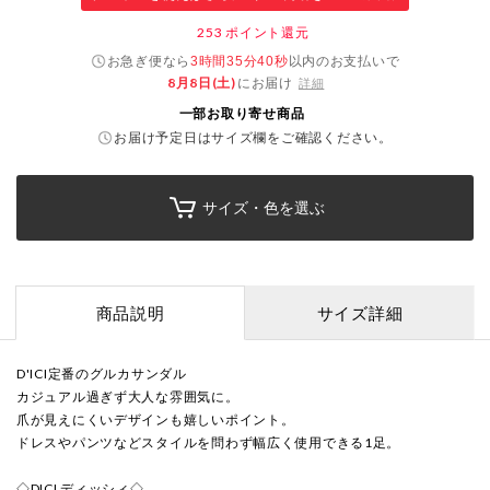
253
ポイント還元
お急ぎ便なら
以内
のお支払いで
3時間35分40秒
8月8日(土)
にお届け
詳細
一部お取り寄せ商品
お届け予定日はサイズ欄をご確認ください。
サイズ・色を選ぶ
商品説明
サイズ詳細
D'ICI定番のグルカサンダル
カジュアル過ぎず大人な雰囲気に。
爪が見えにくいデザインも嬉しいポイント。
ドレスやパンツなどスタイルを問わず幅広く使用できる1足。
◇DICI ディッシィ◇