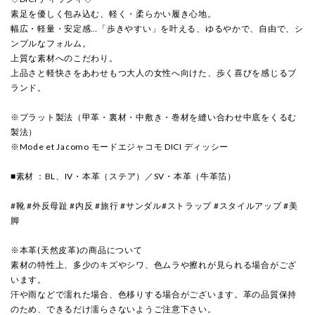
素足を優しく包み込む、軽く・柔らかい履き心地。
幅広・軽量・安定感…「歩きやすい」を叶える、ゆるやかで、自由で、シ
ンプルなフォルム。
上質な素材へのこだわり。
上品さと軽快さをあわせもつ大人の女性へ向けた、歩く喜びを感じるブ
ランド。
※プラット製法（甲革・裏材・中敷き・巻材を縫い合わせ中底をくるむ
製法）
※Mode et Jacomo モードエジャコモ DICI ディッシー
■素材 ：BL、IV・本革（ステア）／SV・本革（牛革箔）
#靴 #外反母趾 #内反 #旅行 #サンダル#ストラップ #スタイルアップ #美
脚
※本革(天然皮革)の商品について
素材の特性上、多少のキズやシワ、色ムラや擦れが見られる場合がござ
います。
汗や雨などで濡れた場合、色移りする場合がございます。革の品質保持
のため、できるだけ濡らさないようご注意下さい。