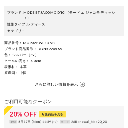
ブランド
:
MODE ET JACOMO D'ICI
（モード エ ジャコモ ディッシ
ィ）
性別タイプ
:
レディース
カテゴリ
:
商品番号
： MO902BW013762
ブランド商品番号
： DIYN59205 SV
色
： シルバー（SV）
ヒールの高さ
： 4.0cm
表素材
： 本革
原産国
： 中国
さらに詳しい情報を表示
ご利用可能なクーポン
20
%
OFF
対象商品を見る
8月17日 (Mon) 11:59まで
26Renewal_Max20_20
期間
コード