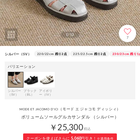
1
/
12
7
シルバー（SV）
220/22cm
残り2点
225/22.5cm
残り2点
230/23cm
残り1
バリエーション
シルバー
ブラック
アイボリ
（SV）
（BL）
ー（IV）
（モード エ ジャコモ ディッシィ）
MODE ET JACOMO D'ICI
ボリュームソールグルカサンダル （シルバー）
￥25,300
税込
クーポンを使えばさらに
5,060
円引き！
※適用条件