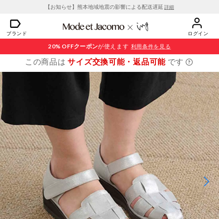
【お知らせ】熊本地域地震の影響による配送遅延
詳細
ブランド
ログイン
20% OFF
クーポン
が使えます
利用条件を見る
この商品は
サイズ交換可能・返品可能
です