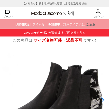
【お知らせ】熊本地域地震の影響による配送遅延
詳細
ブランド
ログイン
【期間限定】タイムセール開催中。
対象アイテムは
こちら
20% OFF
クーポン
が使えます
利用条件を見る
この商品は
サイズ交換可能・返品不可
です