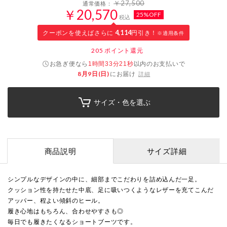
￥27,500
通常価格：
￥20,570
25%OFF
税込
クーポンを使えばさらに
4,114
円引き！
※適用条件
205
ポイント還元
お急ぎ便なら
以内
のお支払いで
1時間33分21秒
8月9日(日)
にお届け
詳細
サイズ・色を選ぶ
商品説明
サイズ詳細
シンプルなデザインの中に、細部までこだわりを詰め込んだ一足。
クッション性を持たせた中底、足に吸いつくようなレザーを充てこんだ
アッパー、程よい傾斜のヒール。
履き心地はもちろん、合わせやすさも◎
毎日でも履きたくなるショートブーツです。