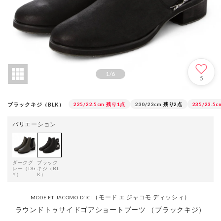
1
/
6
5
ブラックキジ（BLK）
225/22.5cm
残り1点
230/23cm
残り2点
235/23.5c
バリエーション
ダークグ
ブラック
レー（DG
キジ（BL
Y）
K）
（モード エ ジャコモ ディッシィ）
MODE ET JACOMO D'ICI
ラウンドトゥサイドゴアショートブーツ （ブラックキジ）