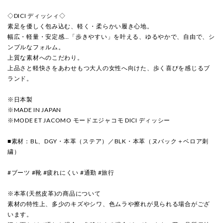
◇DICI ディッシィ◇
素足を優しく包み込む、軽く・柔らかい履き心地。
幅広・軽量・安定感…「歩きやすい」を叶える、ゆるやかで、自由で、シ
ンプルなフォルム。
上質な素材へのこだわり。
上品さと軽快さをあわせもつ大人の女性へ向けた、歩く喜びを感じるブ
ランド。
※日本製
※MADE IN JAPAN
※MODE ET JACOMO モードエジャコモ DICI ディッシー
■素材：BL、DGY・本革（ステア）／BLK・本革（ヌバック＋ベロア刺
繍）
#ブーツ #靴 #疲れにくい #通勤 #旅行
※本革(天然皮革)の商品について
素材の特性上、多少のキズやシワ、色ムラや擦れが見られる場合がござ
います。