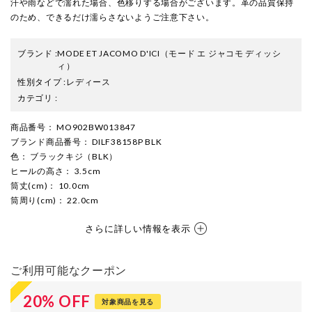
汗や雨などで濡れた場合、色移りする場合がございます。革の品質保持
のため、できるだけ濡らさないようご注意下さい。
ブランド
:
MODE ET JACOMO D'ICI
（モード エ ジャコモ ディッシ
ィ）
性別タイプ
:
レディース
カテゴリ
:
商品番号
： MO902BW013847
ブランド商品番号
： DILF38158P BLK
色
： ブラックキジ（BLK）
ヒールの高さ
： 3.5cm
筒丈(cm)
： 10.0cm
筒周り(cm)
： 22.0cm
さらに詳しい情報を表示
ご利用可能なクーポン
20
%
OFF
対象商品を見る