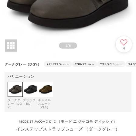
1
/
6
4
ダークグレー（DGY）
225/22.5cm
○
230/23cm
○
235/23.5cm
○
240
バリエーション
ダークグ
ブラック
キャメル
レー（DG
（BL）
スエード
Y）
（CLS）
（モード エ ジャコモ ディッシィ）
MODE ET JACOMO D'ICI
インステップストラップシューズ （ダークグレー）