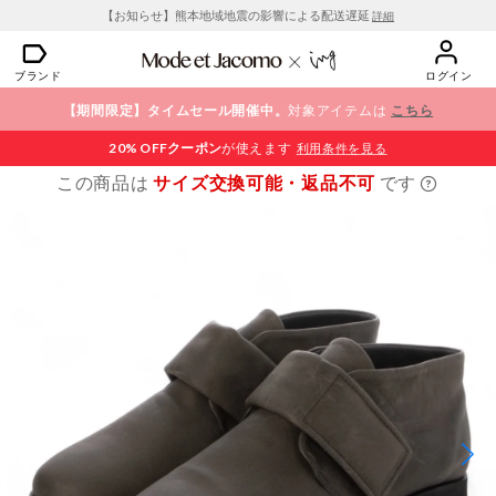
【お知らせ】熊本地域地震の影響による配送遅延
詳細
ブランド
ログイン
【期間限定】タイムセール開催中。
対象アイテムは
こちら
20% OFF
クーポン
が使えます
利用条件を見る
この商品は
サイズ交換可能・返品不可
です