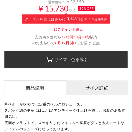
￥22,550
通常価格：
￥15,730
30%OFF
税込
クーポンを使えばさらに
3,146
円引き！
※適用条件
157
ポイント還元
お急ぎ便なら
以内
17時間50分53秒
のお支払いで
8月12日(水)
にお届け
詳細
サイズ・色を選ぶ
商品説明
サイズ詳細
甲ベルトがD'ICIでは定番のベルクロシューズ。
ヌバック調の甲革には1足1足アンティーク仕上げを施し、深みのある雰
囲気に。
底面がフラットで、スッキリしたフォルムの厚底がグッと大人モードな
アイテムのシューズになっております。