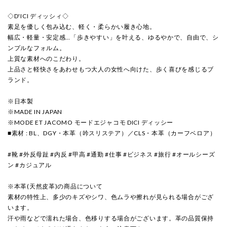
◇D'ICI ディッシィ◇
素足を優しく包み込む、軽く・柔らかい履き心地。
幅広・軽量・安定感…「歩きやすい」を叶える、ゆるやかで、自由で、シ
ンプルなフォルム。
上質な素材へのこだわり。
上品さと軽快さをあわせもつ大人の女性へ向けた、歩く喜びを感じるブ
ランド。
※日本製
※MADE IN JAPAN
※MODE ET JACOMO モードエジャコモ DICI ディッシー
■素材 : BL、DGY・本革（吟スリステア）／CLS・本革（カーフベロア）
#靴 #外反母趾 #内反 #甲高 #通勤 #仕事 #ビジネス #旅行 #オールシーズ
ン #カジュアル
※本革(天然皮革)の商品について
素材の特性上、多少のキズやシワ、色ムラや擦れが見られる場合がござ
います。
汗や雨などで濡れた場合、色移りする場合がございます。革の品質保持