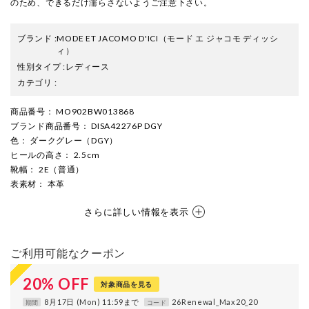
のため、できるだけ濡らさないようご注意下さい。
ブランド
:
MODE ET JACOMO D'ICI
（モード エ ジャコモ ディッシ
ィ）
性別タイプ
:
レディース
カテゴリ
:
商品番号
： MO902BW013868
ブランド商品番号
： DISA42276P DGY
色
： ダークグレー（DGY）
ヒールの高さ
： 2.5cm
靴幅
： 2E（普通）
表素材
： 本革
さらに詳しい情報を表示
ご利用可能なクーポン
20
%
OFF
対象商品を見る
8月17日 (Mon) 11:59まで
26Renewal_Max20_20
期間
コード