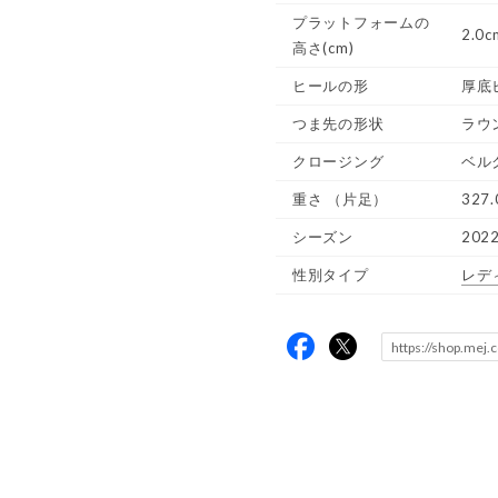
プラットフォームの
2.0c
高さ(cm)
ヒールの形
厚底
つま先の形状
ラウ
クロージング
ベル
重さ
（片足）
327.
シーズン
202
性別タイプ
レデ