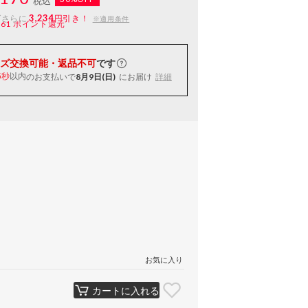
税込
3,234
ばさらに
円引き！
※適用条件
161
ポイント還元
ズ交換可能・返品不可
です
以内
のお支払いで
8月9日(日)
にお届け
詳細
4秒
お気に入り
カートに入れる