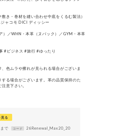
中敷き・巻材を縫い合わせ中底をくるむ製法）
エジャコモ DICI ディッシー
テア）／WHN・本革（ヌバック）／GYM・本革
仕事 #ビジネス #旅行 #ゆったり
て
ワ、色ムラや擦れが見られる場合がございま
りする場合がございます。革の品質保持のた
ご注意下さい。
を見る
59まで
26Renewal_Max20_20
コード