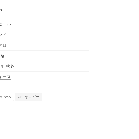
m
ヒール
ンド
クロ
0g
2年 秋冬
ィース
URLをコピー