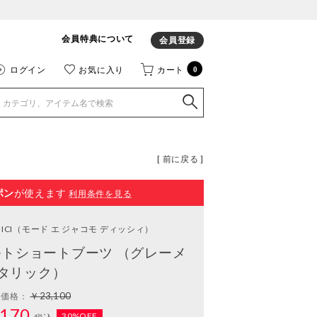
会員特典について
会員登録
ログイン
お気に入り
カート
0
[ 前に戻る ]
ポン
が使えます
利用条件を見る
ICI
（モード エ ジャコモ ディッシィ）
トショートブーツ （グレーメ
タリック）
￥23,100
常価格：
170
30%OFF