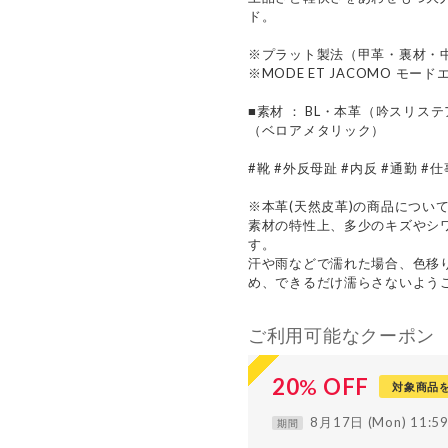
ド。
※プラット製法（甲革・裏材・
※MODE ET JACOMO モード
■素材 ： BL・本革（吟スリス
（ベロアメタリック）
#靴 #外反母趾 #内反 #通勤 #
※本革(天然皮革)の商品につい
素材の特性上、多少のキズやシ
す。
汗や雨などで濡れた場合、色移
め、できるだけ濡らさないよう
ご利用可能なクーポン
20
%
OFF
対象商品
8月17日 (Mon) 11:
期間