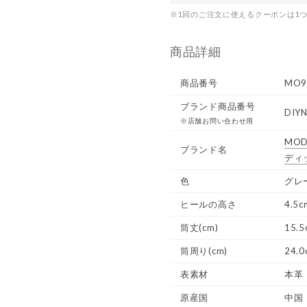
※1回のご注文に使えるクーポンは1
商品詳細
商品番号
MO9
ブランド商品番号
DIY
※店舗お問い合わせ用
MOD
ブランド名
ディ
色
グレ
ヒールの高さ
4.5c
筒丈(cm)
15.5
筒周り(cm)
24.0
表素材
本革
原産国
中国