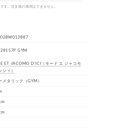
つです。注文後の適用はできません。
02BW013887
N28157P GYM
E ET JACOMO D'ICI
（モード エ ジャコモ
ッシィ）
ーメタリック（GYM）
m
cm
cm