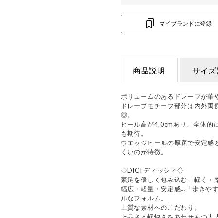
マイブランドに登録
商品説明
サイズ
ボリュームのあるドレープが華
ドレープモチーフ部分は内外両
◎。
ヒール高が4.0cmあり、全体
も期待。
ウエッジヒールの厚底で安定感
くいのが特徴。
◇DICI ディッシィ◇
素足を優しく包み込む、軽く・
幅広・軽量・安定感…「歩きや
ルなフォルム。
上質な素材へのこだわり。
上品さと軽快さをあわせもつ大