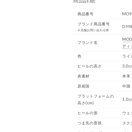
商品詳細
商品番号
MO9
ブランド商品番号
DIYN
※店舗お問い合わせ用
MOD
ブランド名
ディ
色
ライ
ヒールの高さ
3.0c
表素材
本革
原産国
中国
プラットフォームの
1.0c
高さ(cm)
ヒールの形
ウェ
つま先の形状
スク