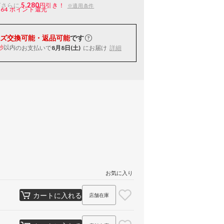
5,280
ばさらに
円引き！
※適用条件
264
ポイント還元
ズ交換可能・返品可能
です
以内
のお支払いで
8月8日(土)
にお届け
詳細
秒
お気に入り
カートに入れる
店舗在庫