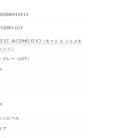
02BW013913
52085 LGY
E ET JACOMO D'ICI
（モード エ ジャコモ
ッシィ）
トグレー（LGY）
m
m
ッジヒール
エア