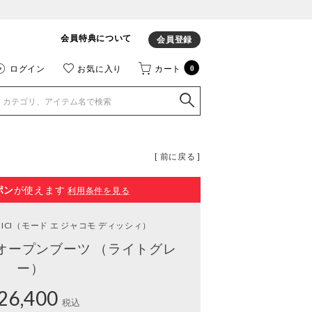
会員特典について
会員登録
ログイン
お気に入り
カート
0
[ 前に戻る ]
ポン
が使えます
利用条件を見る
ICI
（モード エ ジャコモ ディッシィ）
オープンブーツ （ライトグレ
ー）
26,400
税込