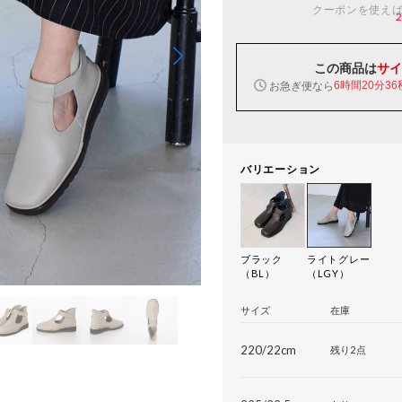
クーポンを使え
この商品は
サイ
お急ぎ便なら
6時間20分35
バリエーション
ブラック
ライトグレー
（BL）
（LGY）
サイズ
在庫
220/22cm
残り2点