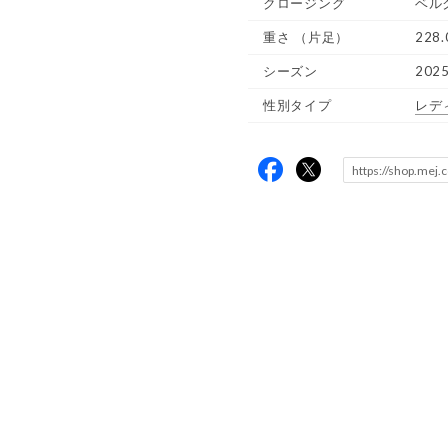
クロージング
ベル
重さ
（片足）
228.
シーズン
202
性別タイプ
レデ