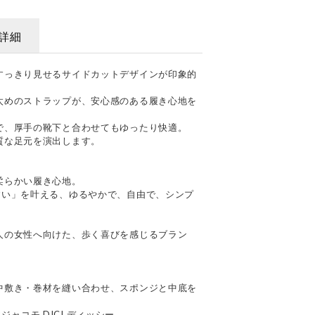
詳細
すっきり見せるサイドカットデザインが印象的
太めのストラップが、安心感のある履き心地を
で、厚手の靴下と合わせてもゆったり快適。
質な足元を演出します。
柔らかい履き心地。
すい」を叶える、ゆるやかで、自由で、シンプ
人の女性へ向けた、歩く喜びを感じるブラン
中敷き・巻材を縫い合わせ、スポンジと中底を
エジャコモ DICI ディッシー