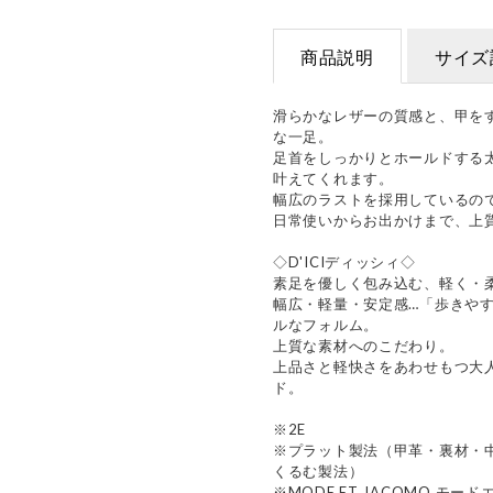
商品説明
サイズ
滑らかなレザーの質感と、甲を
な一足。
足首をしっかりとホールドする
叶えてくれます。
幅広のラストを採用しているの
日常使いからお出かけまで、上
◇D'ICIディッシィ◇
素足を優しく包み込む、軽く・
幅広・軽量・安定感…「歩きや
ルなフォルム。
上質な素材へのこだわり。
上品さと軽快さをあわせもつ大
ド。
※2E
※プラット製法（甲革・裏材・
くるむ製法）
※MODE ET JACOMO モード