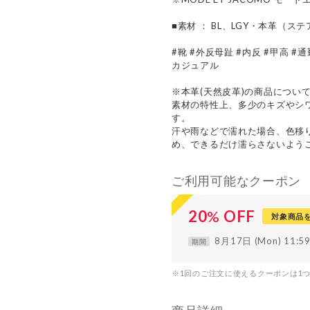
■素材 ： BL、LGY・本革（ステ
#靴 #外反母趾 #内反 #甲高 #
カジュアル
※本革(天然皮革)の商品につい
素材の特性上、多少のキズやシ
す。
汗や雨などで濡れた場合、色移
め、できるだけ濡らさないよう
ご利用可能なクーポン
20
%
OFF
対象商品
8月17日 (Mon) 11:
期間
※1回のご注文に使えるクーポンは1