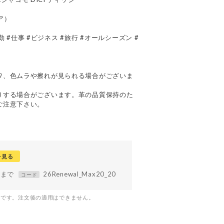
ア）
通勤 #仕事 #ビジネス #旅行 #オールシーズン #
て
ワ、色ムラや擦れが見られる場合がございま
りする場合がございます。革の品質保持のた
ご注意下さい。
を見る
59まで
26Renewal_Max20_20
コード
つです。注文後の適用はできません。