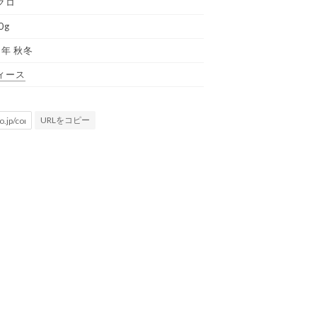
クロ
0g
5年 秋冬
ィース
URLをコピー