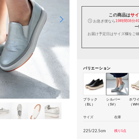
この商品は
サイ
お急ぎ便なら
19時間08分4
一
お届け予定日はサイズ欄をご
バリエーション
ブラック
シルバー
ホワ
（BL）
（SV）
（W
サイズ
在庫
225/22.5cm
残り1点