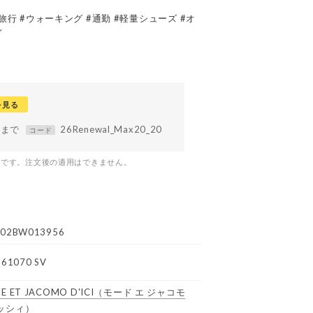
#旅行 #ウォーキング #通勤 #軽量シューズ #オ
ィ
を見る
59まで
26Renewal_Max20_20
コード
つです。注文後の適用はできません。
02BW013956
N61070 SV
E ET JACOMO D'ICI
（モード エ ジャコモ
ッシィ）