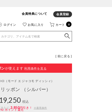
会員特典について
会員登録
ログイン
お気に入り
カート
0
[ 前に戻る ]
ポン
が使えます
利用条件を見る
ICI
（モード エ ジャコモ ディッシィ）
リッポン （シルバー）
19,250
税込
3,850
ばさらに
円引き！
※適用条件
192
ポイント還元