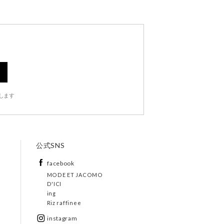
します
公式SNS
facebook
MODE ET JACOMO
D'ICI
ing
Riz raffinee
instagram