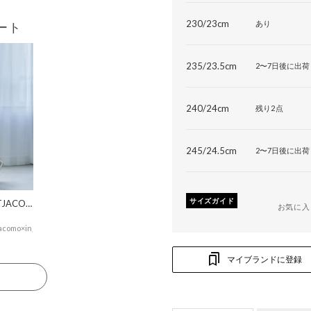
230/23cm
あり
ート
235/23.5cm
2〜7日後に出荷
240/24cm
残り2点
245/24.5cm
2〜7日後に出荷
サイズガイド
MODEETJACOMOingSTAFF
お気に入
acomo×ing
マイブランドに登録
る