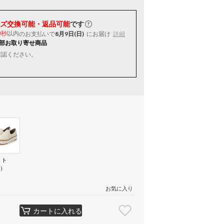
ズ交換可能・返品可能
です
以内
のお支払いで
8月9日(日)
にお届け
詳細
8秒
部お取り寄せ商品
確認ください。
イト
H）
お気に入り
カートに入れる