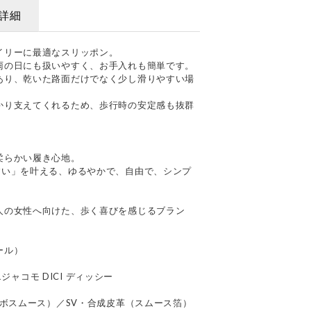
詳細
イリーに最適なスリッポン。
雨の日にも扱いやすく、お手入れも簡単です。
あり、乾いた路面だけでなく少し滑りやすい場
かり支えてくれるため、歩行時の安定感も抜群
柔らかい履き心地。
すい」を叶える、ゆるやかで、自由で、シンプ
人の女性へ向けた、歩く喜びを感じるブラン
ール）
エジャコモ DICI ディッシー
シボスムース）／SV・合成皮革（スムース箔）