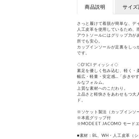
商品説明
サイズ
さっと履けて着脱が簡単な、デ
人工皮革を使用しているため、
アウトソールにはグリップ力が
所でも安心。
カップインソールが足裏をしっ
です。
◇D'ICI ディッシィ◇
素足を優しく包み込む、軽く・
幅広・軽量・安定感…「歩きや
ルなフォルム。
上質な素材へのこだわり。
上品さと軽快さをあわせもつ大
ド。
※ソケット製法（カップインソ
※本底グリップ付
※MODE ET JACOMO モード
■素材：BL、WH・人工皮革（