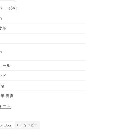
バー（SV）
m
皮革
m
ヒール
ンド
0g
6年 春夏
ィース
URLをコピー