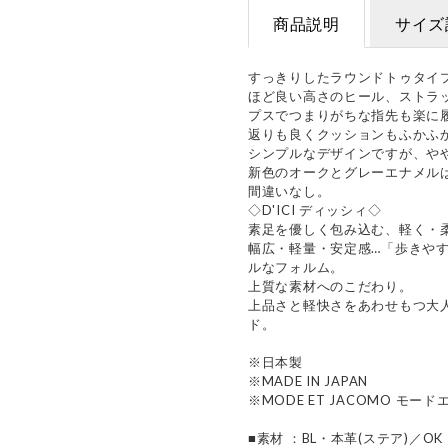
商品説明
サイズ
すっきりしたラウンドトゥタイ
ほど良い高さのヒール、ストラ
プスでつまりがちな指先も楽に
返りも良くクッションもふかふ
シンプルなデザインですが、や
新色のオークとグレーエナメル
間違いなし。
◇D'ICI ディッシィ◇
素足を優しく包み込む、軽く・
幅広・軽量・安定感…「歩きや
ルなフォルム。
上質な素材へのこだわり。
上品さと軽快さをあわせもつ大
ド。
※日本製
※MADE IN JAPAN
※MODE ET JACOMO モード
■素材 ：BL・本革(ステア)／O