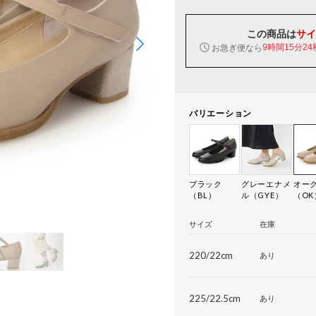
この商品は
サイ
お急ぎ便なら
9時間15分24
バリエーション
ブラック
グレーエナメ
オー
（BL）
ル（GYE）
（OK
サイズ
在庫
220/22cm
あり
225/22.5cm
あり