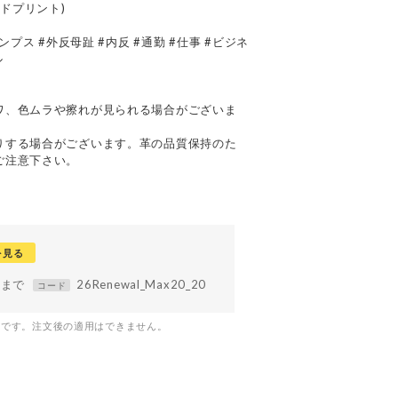
ードプリント)
ンプス #外反母趾 #内反 #通勤 #仕事 #ビジネ
ル
て
ワ、色ムラや擦れが見られる場合がございま
りする場合がございます。革の品質保持のた
ご注意下さい。
を見る
59まで
26Renewal_Max20_20
コード
つです。注文後の適用はできません。