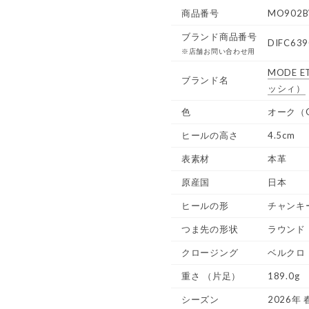
商品番号
MO902B
ブランド商品番号
DIFC639
※店舗お問い合わせ用
MODE ET
ブランド名
ッシィ）
色
オーク（
ヒールの高さ
4.5cm
表素材
本革
原産国
日本
ヒールの形
チャンキ
つま先の形状
ラウンド
クロージング
ベルクロ
重さ
（片足）
189.0g
シーズン
2026年 