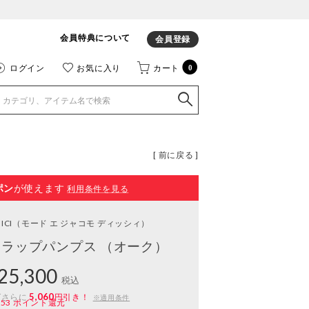
会員特典について
会員登録
ログイン
お気に入り
カート
0
[ 前に戻る ]
ポン
が使えます
利用条件を見る
ICI
（モード エ ジャコモ ディッシィ）
ラップパンプス （オーク）
25,300
税込
5,060
ばさらに
円引き！
※適用条件
253
ポイント還元