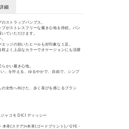
詳細
プのストラップパンプス。
ップがストレスフリーな履き心地を持続。パン
履いていただけます。
か。
やエッジの効いたヒールも好印象な１足。
は程よく上品なカラーでオケージョンにも活躍
柔らかい履き心地。
すい」を叶える、ゆるやかで、自由で、シンプ
人の女性へ向けた、歩く喜びを感じるブラン
エジャコモ DICI ディッシー
K・本革(ステア)+本革(ゴードプリント)／GYE・