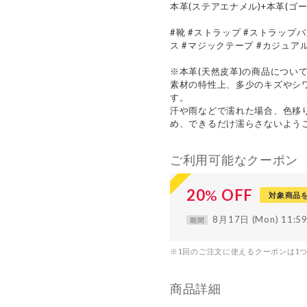
本革(ステアエナメル)+本革(ゴ
#靴 #ストラップ #ストラップパ
ス #マジックテープ #カジュア
※本革(天然皮革)の商品につい
素材の特性上、多少のキズやシ
す。
汗や雨などで濡れた場合、色移
め、できるだけ濡らさないよう
ご利用可能なクーポン
20
%
OFF
対象商品
8月17日 (Mon) 11:
期間
※1回のご注文に使えるクーポンは1
商品詳細