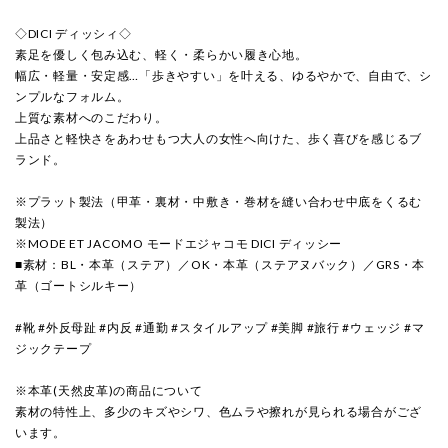
◇DICI ディッシィ◇
素足を優しく包み込む、軽く・柔らかい履き心地。
幅広・軽量・安定感…「歩きやすい」を叶える、ゆるやかで、自由で、シ
ンプルなフォルム。
上質な素材へのこだわり。
上品さと軽快さをあわせもつ大人の女性へ向けた、歩く喜びを感じるブ
ランド。
※プラット製法（甲革・裏材・中敷き・巻材を縫い合わせ中底をくるむ
製法）
※MODE ET JACOMO モードエジャコモ DICI ディッシー
■素材：BL・本革（ステア）／OK・本革（ステアヌバック）／GRS・本
革（ゴートシルキー）
#靴 #外反母趾 #内反 #通勤 #スタイルアップ #美脚 #旅行 #ウェッジ #マ
ジックテープ
※本革(天然皮革)の商品について
素材の特性上、多少のキズやシワ、色ムラや擦れが見られる場合がござ
います。