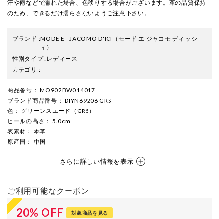
汗や雨などで濡れた場合、色移りする場合がございます。革の品質保持
のため、できるだけ濡らさないようご注意下さい。
ブランド
:
MODE ET JACOMO D'ICI
（モード エ ジャコモ ディッシ
ィ）
性別タイプ
:
レディース
カテゴリ
:
商品番号
： MO902BW014017
ブランド商品番号
： DIYN69206 GRS
色
： グリーンスエード（GRS）
ヒールの高さ
： 5.0cm
表素材
： 本革
原産国
： 中国
さらに詳しい情報を表示
ご利用可能なクーポン
20
%
OFF
対象商品を見る