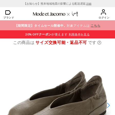
【お知らせ】熊本地域地震の影響による配送遅延
詳細
ブランド
ログイン
【期間限定】タイムセール開催中。
対象アイテムは
こちら
20% OFF
クーポン
が使えます
利用条件を見る
この商品は
サイズ交換可能・返品不可
です