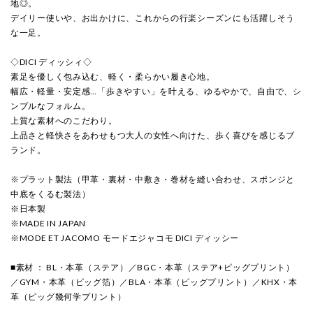
地◎。
デイリー使いや、お出かけに、これからの行楽シーズンにも活躍しそう
な一足。
◇DICI ディッシィ◇
素足を優しく包み込む、軽く・柔らかい履き心地。
幅広・軽量・安定感…「歩きやすい」を叶える、ゆるやかで、自由で、シ
ンプルなフォルム。
上質な素材へのこだわり。
上品さと軽快さをあわせもつ大人の女性へ向けた、歩く喜びを感じるブ
ランド。
※プラット製法（甲革・裏材・中敷き・巻材を縫い合わせ、スポンジと
中底をくるむ製法）
※日本製
※MADE IN JAPAN
※MODE ET JACOMO モードエジャコモ DICI ディッシー
■素材 ： BL・本革（ステア）／BGC・本革（ステア+ピッグプリント）
／GYM・本革（ピッグ箔）／BLA・本革（ピッグプリント）／KHX・本
革（ピッグ幾何学プリント）