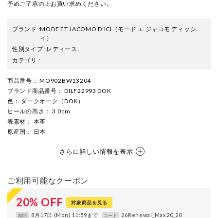
予めご了承の上お買い求めください。
ブランド
:
MODE ET JACOMO D'ICI
（モード エ ジャコモ ディッシ
ィ）
性別タイプ
:
レディース
カテゴリ
:
商品番号
： MO902BW13204
ブランド商品番号
： DILF22993 DOK
色
： ダークオーク（DOK）
ヒールの高さ
： 3.0cm
表素材
： 本革
原産国
： 日本
さらに詳しい情報を表示
ご利用可能なクーポン
20
%
OFF
対象商品を見る
8月17日 (Mon) 11:59まで
26Renewal_Max20_20
期間
コード