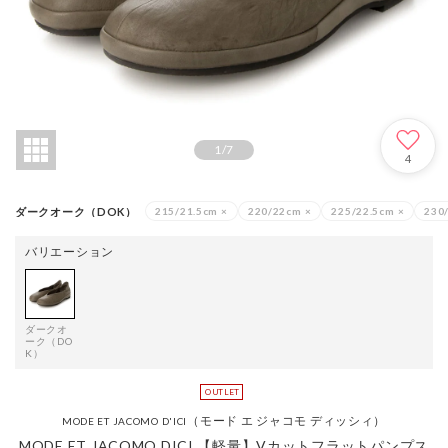
1
/
7
4
ダークオーク（DOK）
215/21.5cm
×
220/22cm
×
225/22.5cm
×
230
バリエーション
ダークオ
ーク（DO
K）
（モード エ ジャコモ ディッシィ）
MODE ET JACOMO D'ICI
MODE ET JACOMO DICI 【軽量】Vカットフラットパンプス