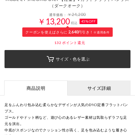
（ダークオーク）
￥24,200
通常価格：
￥13,200
45%OFF
税込
クーポンを使えばさらに
2,640
円引き！
※適用条件
132
ポイント還元
サイズ・色を選ぶ
商品説明
サイズ詳細
足をふんわり包み込む柔らかなデザインが人気のD'ICI定番フラットパン
プス。
ゴールドやドット柄など、遊び心のあるレザー素材は気取らずラフな足
元を演出。
中底がスポンジなのでクッション性が高く、足を包み込むような履き心