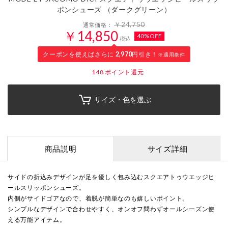
ポンシューズ （ダークグリーン）
￥24,750
通常価格：
￥14,850
40%OFF
税込
クーポンを使えばさらに
2,970
円引き！
※適用条件
148
ポイント還元
サイズ・色を選ぶ
商品説明
サイズ詳細
サイドの折込みデザインが足を優しく包み込むスクエアトゥウエッジヒ
ールスリッポンシューズ。
内側がサイドゴアなので、着脱が簡単なのも嬉しいポイント。
シンプルなデザインで合わせやすく、オンオフ問わずオールシーズン使
える万能アイテム。