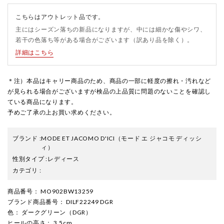
こちらはアウトレット品です。
主にはシーズン落ちの新品になりますが、中には細かな傷やシワ、
若干の色落ち等がある場合がございます（訳あり品を除く）。
詳細はこちら
＊注）本品はキャリー商品のため、商品の一部に軽度の擦れ・汚れなど
が見られる場合がございますが検品の上品質に問題のないことを確認し
ている商品になります。
予めご了承の上お買い求めください。
ブランド
:
MODE ET JACOMO D'ICI
（モード エ ジャコモ ディッシ
ィ）
性別タイプ
:
レディース
カテゴリ
:
商品番号
： MO902BW13259
ブランド商品番号
： DILF22249 DGR
色
： ダークグリーン（DGR）
ヒールの高さ
： 3.5cm