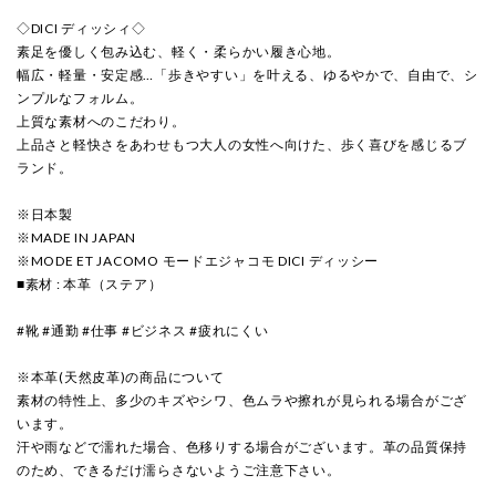
◇DICI ディッシィ◇
素足を優しく包み込む、軽く・柔らかい履き心地。
幅広・軽量・安定感…「歩きやすい」を叶える、ゆるやかで、自由で、シ
ンプルなフォルム。
上質な素材へのこだわり。
上品さと軽快さをあわせもつ大人の女性へ向けた、歩く喜びを感じるブ
ランド。
※日本製
※MADE IN JAPAN
※MODE ET JACOMO モードエジャコモ DICI ディッシー
■素材 : 本革（ステア）
#靴 #通勤 #仕事 #ビジネス #疲れにくい
※本革(天然皮革)の商品について
素材の特性上、多少のキズやシワ、色ムラや擦れが見られる場合がござ
います。
汗や雨などで濡れた場合、色移りする場合がございます。革の品質保持
のため、できるだけ濡らさないようご注意下さい。