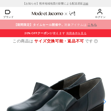
【お知らせ】熊本地域地震の影響による配送遅延
詳細
ブランド
ログイン
【期間限定】タイムセール開催中。
対象アイテムは
こちら
20% OFF
クーポン
が使えます
利用条件を見る
この商品は
サイズ交換可能・返品不可
です