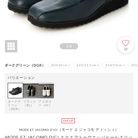
1
/
8
22
ダークグリーン（DGR）
220/22cm
×
225/22.5cm
×
230/23cm
×
235
バリエーション
ダークグ
ブラック
アイボリ
リーン
（BL）
ー（IV）
（DGR）
（モード エ ジャコモ ディッシィ）
MODE ET JACOMO D'ICI
MODE ET JACOMO DICI スクエアトゥウエッジヒールスリッ