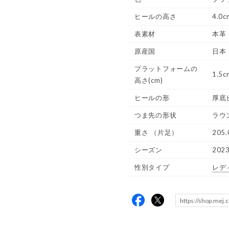
ヒールの高さ
4.0c
表素材
本革
原産国
日本
プラットフォームの
1.5c
高さ(cm)
ヒールの形
厚底
つま先の形状
ラウ
重さ
（片足）
205.
シーズン
202
性別タイプ
レデ