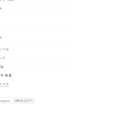
m
m
ヒール
ンド
0g
3年 春夏
ィース
URLをコピー