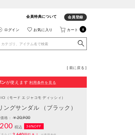
会員特典について
会員登録
ログイン
お気に入り
カート
0
[ 前に戻る ]
ポン
が使えます
利用条件を見る
ICI
（モード エ ジャコモ ディッシィ）
リングサンダル （ブラック）
￥20,900
常価格：
200
36%OFF
税込
2,640
ばさらに
円引き！
※適用条件