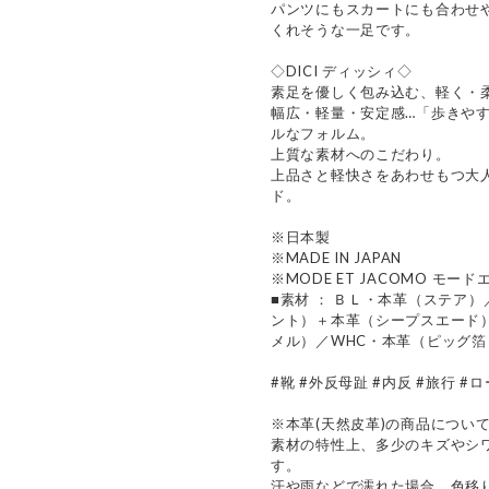
パンツにもスカートにも合わせ
くれそうな一足です。
◇DICI ディッシィ◇
素足を優しく包み込む、軽く・
幅広・軽量・安定感…「歩きや
ルなフォルム。
上質な素材へのこだわり。
上品さと軽快さをあわせもつ大
ド。
※日本製
※MADE IN JAPAN
※MODE ET JACOMO モード
■素材 ： ＢＬ・本革（ステア
ント）＋本革（シープスエード
メル）／WHC・本革（ピッグ
#靴 #外反母趾 #内反 #旅行 #
※本革(天然皮革)の商品につい
素材の特性上、多少のキズやシ
す。
汗や雨などで濡れた場合、色移