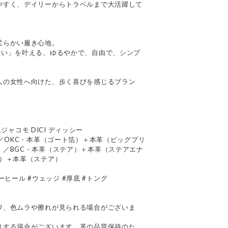
やすく、デイリーからトラベルまで大活躍して
柔らかい履き心地。
すい」を叶える、ゆるやかで、自由で、シンプ
人の女性へ向けた、歩く喜びを感じるブラン
エジャコモ DICI ディッシー
）／OKC・本革（ゴート箔）＋本革（ピッグプリ
）／BGC・本革（ステア）＋本革（ステアエナ
箔）＋本革（ステア）
ローヒール #ウェッジ #厚底 #トング
て
ワ、色ムラや擦れが見られる場合がございま
りする場合がございます。革の品質保持のた