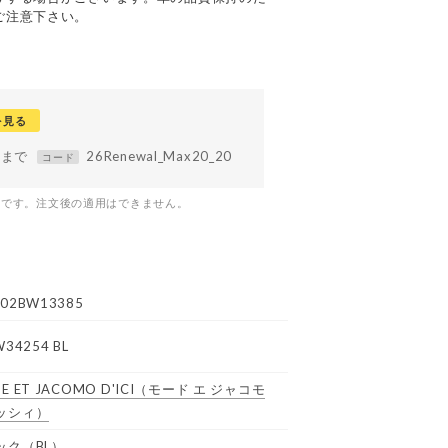
ご注意下さい。
を見る
59まで
26Renewal_Max20_20
コード
つです。注文後の適用はできません。
02BW13385
W34254 BL
E ET JACOMO D'ICI
（モード エ ジャコモ
ッシィ）
ック（BL）