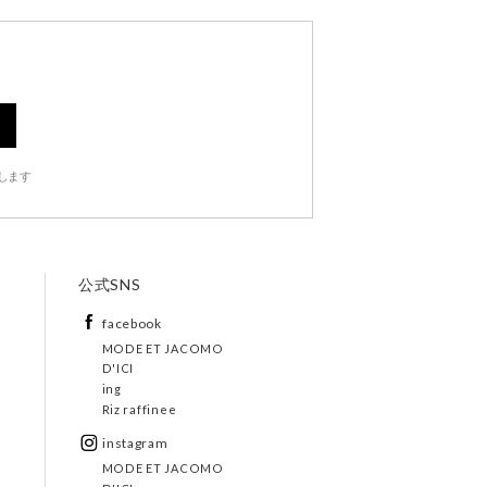
します
公式SNS
facebook
MODE ET JACOMO
D'ICI
ing
Riz raffinee
instagram
MODE ET JACOMO