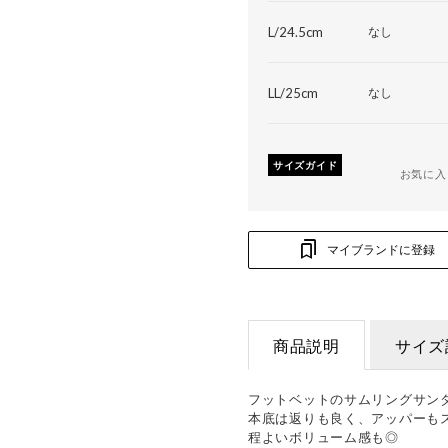
L/24.5cm
なし
LL/25cm
なし
サイズガイド
お気に入
マイブランドに登録
商品説明
サイズ
フットベットのサムリングサン
本底は返りも良く、アッパーも
程よいボリューム感も◎