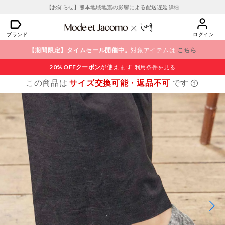
【お知らせ】熊本地域地震の影響による配送遅延
詳細
ブランド
ログイン
【期間限定】タイムセール開催中。
対象アイテムは
こちら
20% OFF
クーポン
が使えます
利用条件を見る
この商品は
サイズ交換可能・返品不可
です