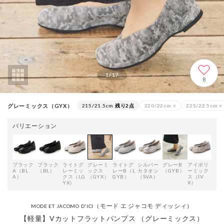
1
/
17
8
グレーミックス（GYX）
215/21.5cm
残り2点
220/22cm
×
225/22.5cm
×
バリエーション
ブラック
ブラック
ライトグ
グレーミ
ライトグ
シルバー
グレーB
アイボリ
A（BL
（BL）
レーミッ
ックス
レーB（L
カタオシ
（GYB）
ーミック
A）
クス（LG
（GYX）
GYB）
（SVA）
ス（IV
YX）
X）
（モード エ ジャコモ ディッシィ）
MODE ET JACOMO D'ICI
【軽量】Vカットフラットパンプス （グレーミックス）