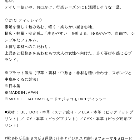
地◎。
デイリー使いや、お出かけ、行楽シーズンにも活躍しそうな一足。
◇D'ICI ディッシィ◇
素足を優しく包み込む、軽く・柔らかい履き心地。
幅広・軽量・安定感…「歩きやすい」を叶える、ゆるやかで、自由で、シ
ンプルなフォルム。
上質な素材へのこだわり。
上品さと軽快さをあわせもつ大人の女性へ向けた、歩く喜びを感じるブ
ランド。
※プラット製法（甲革・裏材・中敷き・巻材を縫い合わせ、スポンジと
中底をくるむ製法）
※日本製
※MADE IN JAPAN
※MODE ET JACOMO モードエジャコモ DICI ディッシー
■素材 ： BL、DOK・本革（ステア絞り）／BLA・本革（ピッグドットプ
リント）／LGY・本革（ピッグプリント）／GYX・本革（ピッグ迷彩プ
リント）
#靴 #外反母趾 #内反 #通勤 #仕事 #ビジネス #旅行 #フォーマル #ローヒ