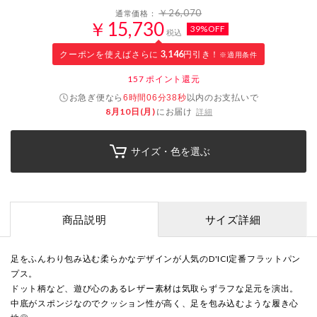
￥26,070
通常価格：
￥15,730
39%OFF
税込
クーポンを使えばさらに
3,146
円引き！
※適用条件
157
ポイント還元
お急ぎ便なら
以内
のお支払いで
6時間06分37秒
8月10日(月)
にお届け
詳細
サイズ・色を選ぶ
商品説明
サイズ詳細
足をふんわり包み込む柔らかなデザインが人気のD'ICI定番フラットパン
プス。
ドット柄など、遊び心のあるレザー素材は気取らずラフな足元を演出。
中底がスポンジなのでクッション性が高く、足を包み込むような履き心