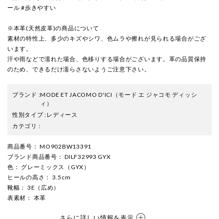
ール #歩きやすい
※本革(天然皮革)の商品について
素材の特性上、多少のキズやシワ、色ムラや擦れが見られる場合がござ
います。
汗や雨などで濡れた場合、色移りする場合がございます。革の品質保持
のため、できるだけ濡らさないようご注意下さい。
ブランド
:
MODE ET JACOMO D'ICI
（モード エ ジャコモ ディッシ
ィ）
性別タイプ
:
レディース
カテゴリ
:
商品番号
： MO902BW13391
ブランド商品番号
： DILF32993 GYX
色
： グレーミックス（GYX）
ヒールの高さ
： 3.5cm
靴幅
： 3E（広め）
表素材
： 本革
さらに詳しい情報を表示