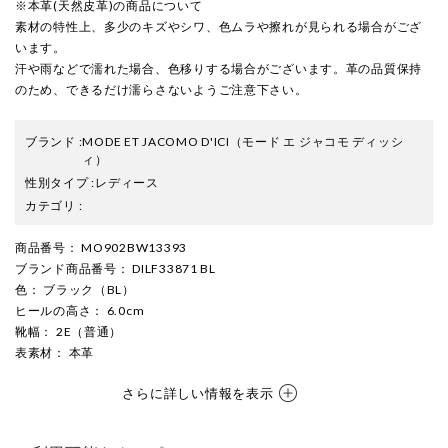
※本革(天然皮革)の商品について
素材の特性上、多少のキズやシワ、色ムラや擦れが見られる場合がござ
います。
汗や雨などで濡れた場合、色移りする場合がございます。革の品質保持
のため、できるだけ濡らさないようご注意下さい。
ブランド
:
MODE ET JACOMO D'ICI
（モード エ ジャコモ ディッシ
ィ）
性別タイプ
:
レディース
カテゴリ
:
商品番号
： MO902BW13393
ブランド商品番号
： DILF33871 BL
色
： ブラック（BL）
ヒールの高さ
： 6.0cm
靴幅
： 2E（普通）
表素材
： 本革
さらに詳しい情報を表示