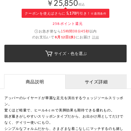
￥25,850
税込
クーポンを使えばさらに
5,170
円引き！
※適用条件
258
ポイント還元
お急ぎ便なら
以内
15時間08分45秒
のお支払いで
8月12日(水)
にお届け
詳細
サイズ・色を選ぶ
商品説明
サイズ詳細
アッパーのレイヤードが華麗な足元を演出するウェッジソールスリッポ
ン。
驚くほど軽量で、ヒール6ｃｍで美脚効果も期待できる優れもの。
脱ぎ履きがしやすいスリッポンタイプだから、お出かけ用としてだけで
なく、デイリー使いにも◎。
シンプルなフォルムだから、さまざまな着こなしにマッチするのも嬉し