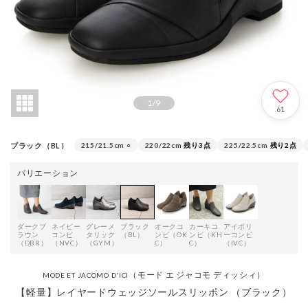
1
/
9
61
ブラック（BL）
215/21.5cm
○
220/22cm
残り3点
225/22.5cm
残り2点
バリエーション
ダークブ
ネイビー
グレーメ
ブラック
オークコ
カーキコ
アイボリ
ラウン
コンビ
タリック
（BL）
ンビ（OK
ンビ（KH
ーコンビ
（DBR）
（NVC）
（GYM）
C）
C）
（IVC）
（モード エ ジャコモ ディッシィ）
MODE ET JACOMO D'ICI
【軽量】レイヤードウェッジソールスリッポン （ブラック）