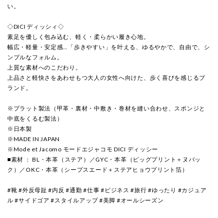
い。
◇DICI ディッシィ◇
素足を優しく包み込む、軽く・柔らかい履き心地。
幅広・軽量・安定感…「歩きやすい」を叶える、ゆるやかで、自由で、シ
ンプルなフォルム。
上質な素材へのこだわり。
上品さと軽快さをあわせもつ大人の女性へ向けた、歩く喜びを感じるブ
ランド。
※プラット製法（甲革・裏材・中敷き・巻材を縫い合わせ、スポンジと
中底をくるむ製法）
※日本製
※MADE IN JAPAN
※Mode et Jacomo モードエジャコモ DICI ディッシー
■素材 ： BL・本革（ステア）／GYC・本革（ピッグプリント＋ヌバッ
ク）／OKC・本革（シープスエード＋ステアヒョウプリント箔）
#靴 #外反母趾 #内反 #通勤 #仕事 #ビジネス #旅行 #ゆったり #カジュア
ル #サイドゴア #スタイルアップ #美脚 #オールシーズン