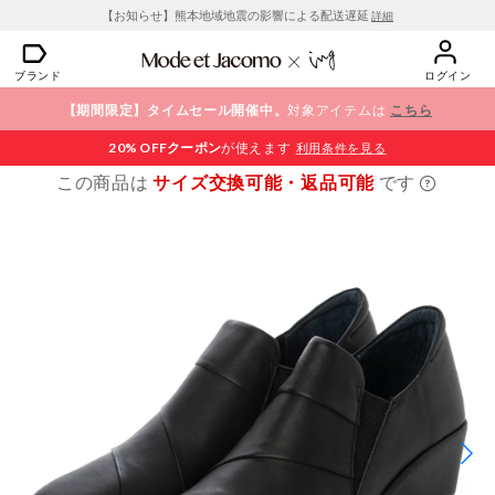
【お知らせ】熊本地域地震の影響による配送遅延
詳細
ブランド
ログイン
【期間限定】タイムセール開催中。
対象アイテムは
こちら
20% OFF
クーポン
が使えます
利用条件を見る
この商品は
サイズ交換可能・返品可能
です