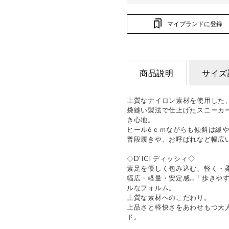
マイブランドに登録
商品説明
サイズ
上質なナイロン素材を使用した、
袋縫い製法で仕上げたスニーカ
き心地。
ヒール6ｃｍながらも傾斜は緩
普段履きや、お呼ばれなど幅広
◇D'ICI ディッシィ◇
素足を優しく包み込む、軽く・
幅広・軽量・安定感…「歩きや
ルなフォルム。
上質な素材へのこだわり。
上品さと軽快さをあわせもつ大
ド。