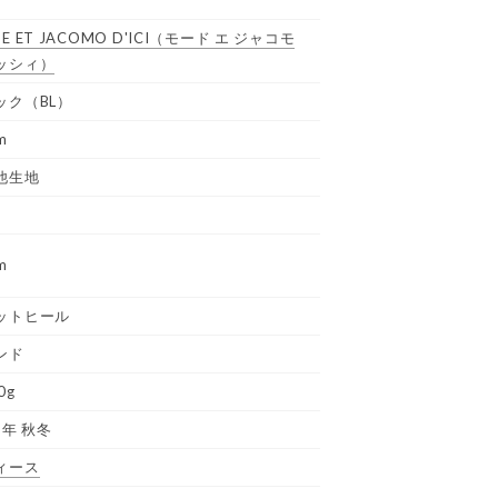
E ET JACOMO D'ICI
（モード エ ジャコモ
ッシィ）
ック（BL）
m
他生地
m
ットヒール
ンド
0g
3年 秋冬
ィース