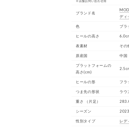
※店舗お問い合わせ用
MOD
ブランド名
ディ
色
ブラ
ヒールの高さ
6.0c
表素材
その
原産国
中国
プラットフォームの
2.5c
高さ(cm)
ヒールの形
フラ
つま先の形状
ラウ
重さ
（片足）
283.
シーズン
202
性別タイプ
レデ