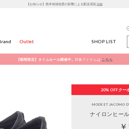
【お知らせ】熊本地域地震の影響による配送遅延
詳細
Brand
Outlet
SHOP LIST
【期間限定】タイムセール開催中。
対象アイテムは
こちら
20% OFF
クー
MODE ET JACOMO D'
ナイロンヒール
￥