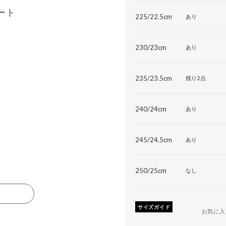
ート
225/22.5cm
あり
230/23cm
あり
235/23.5cm
残り2点
240/24cm
あり
245/24.5cm
あり
250/25cm
なし
る
サイズガイド
お気に入