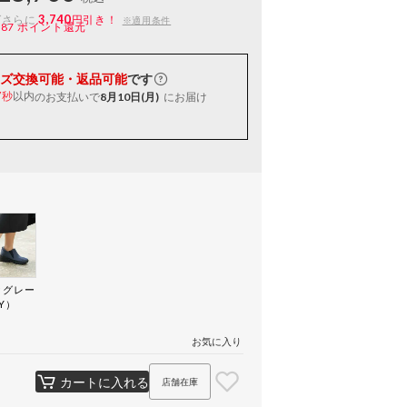
3,740
ばさらに
円引き！
※適用条件
187
ポイント還元
ズ交換可能・返品可能
です
以内
のお支払いで
8月10日(月)
にお届け
6秒
クグレー
Y）
お気に入り
カートに入れる
店舗在庫