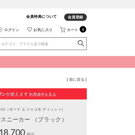
会員特典について
会員登録
ログイン
お気に入り
カート
0
[ 前に戻る ]
ポン
が使えます
利用条件を見る
ICI
（モード エ ジャコモ ディッシィ）
スニーカー （ブラック）
18,700
税込