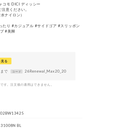
ジャコモ DICI ディッシー
ご注意ください。
（撥水ナイロン）
#ゆったり #カジュアル #サイドゴア #スリッポン
プ #美脚
を見る
59まで
26Renewal_Max20_20
コード
つです。注文後の適用はできません。
02BW13425
N31008N BL