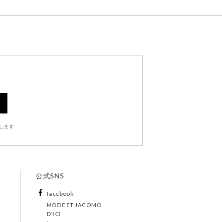
します
公式SNS
facebook
MODE ET JACOMO
D'ICI