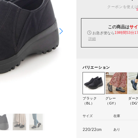
クーポンを使え
この商品は
サイ
お急ぎ便なら
19時間53分1
詳細
バリエーション
ブラック
グレー
ダー
（BL）
（GY）
（DG
サイズ
在庫
220/22cm
あり