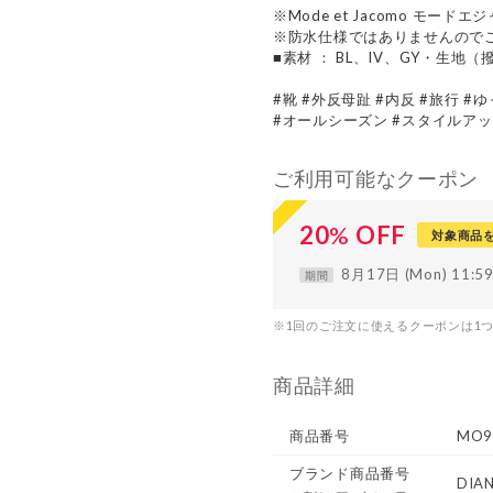
※Mode et Jacomo モードエ
※防水仕様ではありませんので
■素材 ： BL、IV、GY・生地
#靴 #外反母趾 #内反 #旅行 
#オールシーズン #スタイルアッ
ご利用可能なクーポン
20
%
OFF
対象商品
8月17日 (Mon) 11:
期間
※1回のご注文に使えるクーポンは1
商品詳細
商品番号
MO9
ブランド商品番号
DIA